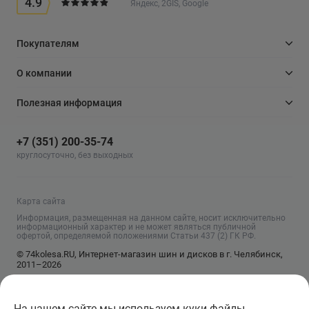
4.9
Яндекс, 2GIS, Google
Покупателям
О компании
Полезная информация
+7 (351) 200-35-74
круглосуточно, без выходных
Карта сайта
Информация, размещенная на данном сайте, носит исключительно
информационный характер и не может являться публичной
офертой, определяемой положениями Статьи 437 (2) ГК РФ.
© 74kolesa.RU, Интернет-магазин шин и дисков в г. Челябинск,
2011–2026
На нашем сайте мы используем куки файлы