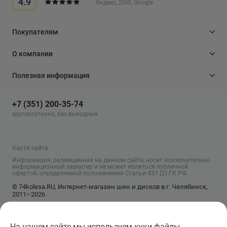
4.9
Яндекс, 2GIS, Google
Покупателям
О компании
Полезная информация
+7 (351) 200-35-74
круглосуточно, без выходных
Карта сайта
Информация, размещенная на данном сайте, носит исключительно
информационный характер и не может являться публичной
офертой, определяемой положениями Статьи 437 (2) ГК РФ.
© 74kolesa.RU, Интернет-магазин шин и дисков в г. Челябинск,
2011–2026
На нашем сайте мы используем куки файлы