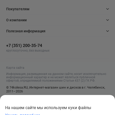
Покупателям
О компании
Полезная информация
+7 (351) 200-35-74
круглосуточно, без выходных
Карта сайта
Информация, размещенная на данном сайте, носит исключительно
информационный характер и не может являться публичной
офертой, определяемой положениями Статьи 437 (2) ГК РФ.
© 74kolesa.RU, Интернет-магазин шин и дисков в г. Челябинск,
2011–2026
На нашем сайте мы используем куки файлы