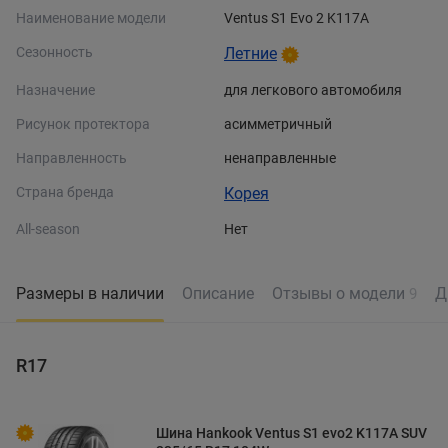
Наименование модели
Ventus S1 Evo 2 K117A
Сезонность
Летние
Назначение
для легкового автомобиля
Рисунок протектора
асимметричный
Направленность
ненаправленные
Страна бренда
Корея
All-season
Нет
Размеры в наличии
Описание
Отзывы о модели
Д
9
R17
Шина Hankook Ventus S1 evo2 K117A SUV