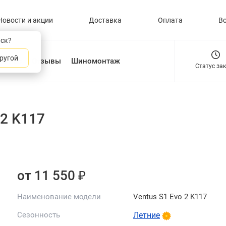
Новости и акции
Доставка
Оплата
В
нск?
ругой
О нас
Отзывы
Шиномонтаж
Статус за
 2 K117
от 11 550 ₽
Наименование модели
Ventus S1 Evo 2 K117
Сезонность
Летние