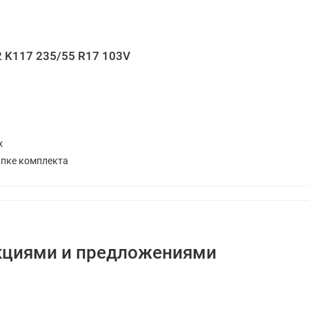
2 K117 235/55 R17 103V
х
упке комплекта
кциями и предложениями