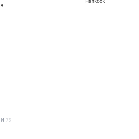
Hankook
ля
ли
75