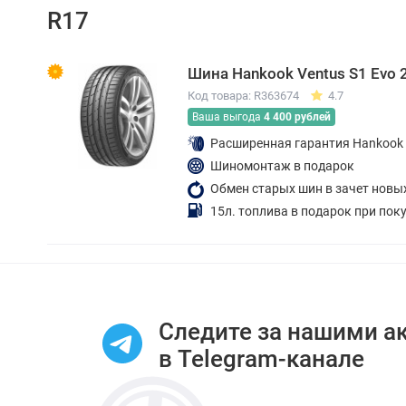
R17
Шина Hankook Ventus S1 Evo 
Код товара: R363674
4.7
Ваша выгода
4 400 рублей
Расширенная гарантия Hankook
Шиномонтаж в подарок
Обмен старых шин в зачет новы
15л. топлива в подарок при пок
Следите за нашими а
в Telegram-канале