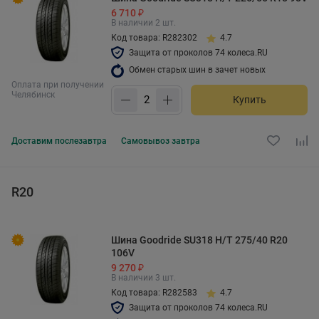
6 710 ₽
В наличии 2 шт.
Код товара: R282302
4.7
Защита от проколов 74 колеса.RU
Обмен старых шин в зачет новых
Оплата при получении
Челябинск
Купить
Доставим
послезавтра
Самовывоз
завтра
R20
Шина Goodride SU318 H/T 275/40 R20
106V
9 270 ₽
В наличии 3 шт.
Код товара: R282583
4.7
Защита от проколов 74 колеса.RU