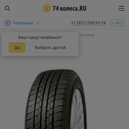
+7 (351) 200-35-74
Челябинск
24/7
Интернет-магазин шин и дисков
Шины
Goodride
Ваш город Челябинск?
Шины Goodride SU318 H/T
Да
Выбрать другой
4.7
3 отзыва