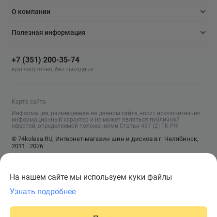
О компании
Полезная информация
+7 (351) 200-35-74
круглосуточно, без выходных
Карта сайта
Информация, размещенная на данном сайте, носит исключительно
информационный характер и не может являться публичной
офертой, определяемой положениями Статьи 437 (2) ГК РФ.
© 74kolesa.RU, Интернет-магазин шин и дисков в г. Челябинск,
2011–2026
На нашем сайте мы используем куки файлы
Узнать подробнее