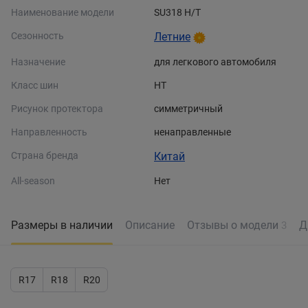
Наименование модели
SU318 H/T
Сезонность
Летние
Назначение
для легкового автомобиля
Класс шин
HT
Рисунок протектора
симметричный
Направленность
ненаправленные
Страна бренда
Китай
All-season
Нет
Размеры в наличии
Описание
Отзывы о модели
Д
3
R17
R18
R20