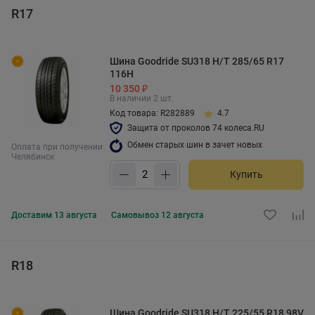
R17
Шина Goodride SU318 H/T 285/65 R17
116H
10 350 ₽
В наличии 2 шт.
Код товара: R282889
4.7
Защита от проколов 74 колеса.RU
Обмен старых шин в зачет новых
Оплата при получении
Челябинск
Купить
Доставим
13 августа
Самовывоз
12 августа
R18
Шина Goodride SU318 H/T 225/55 R18 98V