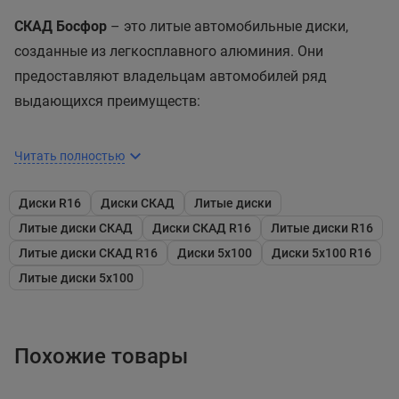
СКАД Босфор
– это литые автомобильные диски,
созданные из легкосплавного алюминия. Они
предоставляют владельцам автомобилей ряд
выдающихся преимуществ:
Тщательная проверка качества:
Каждый этап
Читать полностью
производства дисков СКАД Босфор подвергается
тщательной проверке качества. Это гарантирует,
Диски R16
Диски СКАД
Литые диски
что каждый диск соответствует высоким
Литые диски СКАД
Диски СКАД R16
Литые диски R16
стандартам и требованиям.
Литые диски СКАД R16
Диски 5x100
Диски 5x100 R16
Защитное лакокрасочное покрытие:
Диски
Литые диски 5x100
оборудованы защитным лакокрасочным
покрытием, обеспечивающим продолжительный
срок службы. Это позволяет им сохранять свой
Похожие товары
первоначальный вид и эстетику на протяжении
долгого времени.