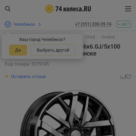
+7 (351) 200-35-74
Челябинск
24/7
Интернет-магазин шин и дисков
Диски
СКАД
Босфор
Ваш город Челябинск?
Диск литой СКАД Босфор 16x6.0J/5x100
Да
Выбрать другой
D57.1 ET38 Алмаз
в Челябинске
Код товара: R279185
Оставить отзыв