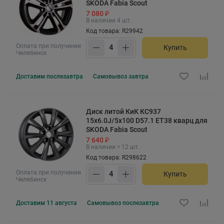
SKODA Fabia Scout
7 080 ₽
В наличии 4 шт.
Код товара: R29942
Оплата при получении
Купить
Челябинск
Доставим
послезавтра
Самовывоз
завтра
Диск литой КиК КС937
15x6.0J/5x100 D57.1 ET38 кварц для
SKODA Fabia Scout
7 640 ₽
В наличии > 12 шт.
Код товара: R298622
Оплата при получении
Купить
Челябинск
Доставим
11 августа
Самовывоз
послезавтра