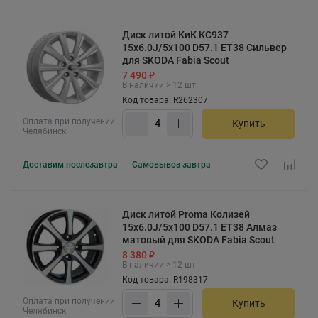
Диск литой КиК КС937
15x6.0J/5x100 D57.1 ET38 Сильвер
для SKODA Fabia Scout
7 490 ₽
В наличии > 12 шт.
Код товара: R262307
Оплата при получении
Купить
Челябинск
Доставим
послезавтра
Самовывоз
завтра
Диск литой Proma Колизей
15x6.0J/5x100 D57.1 ET38 Алмаз
матовый для SKODA Fabia Scout
8 380 ₽
В наличии > 12 шт.
Код товара: R198317
Оплата при получении
Купить
Челябинск