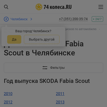
+7 (351) 200-35-74
Челябинск
24/7
Интернет-магазин шин и дисков
Подбор дисков по автомобилю
Ваш город Челябинск?
SKODA
Fabia Scout
Да
Выбрать другой
Диски на SKODA Fabia
Scout в Челябинске
Фильтры
Год выпуска SKODA Fabia Scout
2010
2011
2012
2013