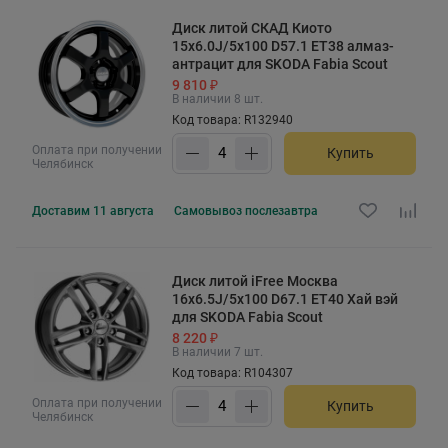
Диск литой СКАД Киото
15x6.0J/5x100 D57.1 ET38 алмаз-
антрацит для SKODA Fabia Scout
9 810 ₽
В наличии 8 шт.
Код товара: R132940
Оплата при получении
Купить
Челябинск
Доставим
11 августа
Самовывоз
послезавтра
Диск литой iFree Москва
16x6.5J/5x100 D67.1 ET40 Хай вэй
для SKODA Fabia Scout
8 220 ₽
В наличии 7 шт.
Код товара: R104307
Оплата при получении
Купить
Челябинск