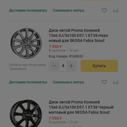
Доставим
послезавтра
Самовывоз
завтра
Диск литой Proma Колизей
15x6.0J/5x100 D57.1 ET38 Неро
новый для SKODA Fabia Scout
7 950 ₽
В наличии > 12 шт.
Код товара: R168833
Оплата при получении
Купить
Челябинск
Доставим
послезавтра
Самовывоз
завтра
Диск литой Proma Колизей
15x6.0J/5x100 D57.1 ET38 Черный
матовый для SKODA Fabia Scout
7 950 ₽
В наличии > 12 шт.