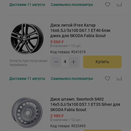
Доставим
11 августа
Самовывоз
послезавтра
Диск литой iFree Катар
16x6.5J/5x100 D67.1 ET40 блэк
джек для SKODA Fabia Scout
9 060 ₽
В наличии > 12 шт.
Код товара: R241019
Оплата при получении
Купить
Челябинск
Доставим
11 августа
Самовывоз
послезавтра
Диск штамп. Swortech S402
14x5.0J/5x100 D57.1 ET35 Silver для
SKODA Fabia Scout
2 980 ₽
В наличии > 12 шт.
Код товара: R325493