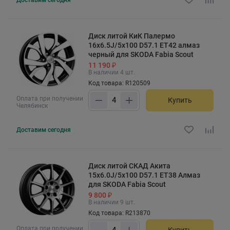
Диск литой КиК Палермо
16x6.5J/5x100 D57.1 ET42 алмаз
черный для SKODA Fabia Scout
11 190 ₽
В наличии 4 шт.
Код товара: R120509
Оплата при получении
Купить
Челябинск
Доставим
сегодня
Диск литой СКАД Акита
15x6.0J/5x100 D57.1 ET38 Алмаз
для SKODA Fabia Scout
9 800 ₽
В наличии 9 шт.
Код товара: R213870
Оплата при получении