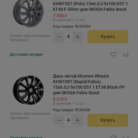
KHW1507 (Polo) 15x6.0J/5x100 D57.1
ET40 F-Silver для SKODA Fabia Scout
7 550 ₽
В наличии > 12 шт.
Код товара: R256304
Оплата при получении
Купить
Челябинск
Доставим
сегодня
Диск литой Khomen Wheels
KHW1507 (Rapid/Fabia)
15x6.0J/5x100 D57.1 ET38 Black-FP
для SKODA Fabia Scout
8 210 ₽
В наличии > 12 шт.
Код товара: R256306
Оплата при получении
Челябинск
Купить
Доставим
сегодня