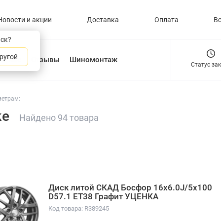
Новости и акции
Доставка
Оплата
В
нск?
ругой
О нас
Отзывы
Шиномонтаж
Статус за
метрам:
ке
Найдено 94 товара
Диск литой СКАД Босфор 16x6.0J/5x100
D57.1 ET38 Графит УЦЕНКА
Код товара: R389245