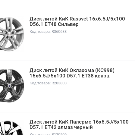
Диск литой КиК Rassvet 16x6.5J/5x100
D56.1 ET48 Сильвер
Код товара: R360688
Диск литой КиК Оклахома (КС998)
16x6.5J/5x100 D57.1 ET38 кварц
Код товара: R283803
Диск литой КиК Палермо 16x6.5J/5x100
D57.1 ET42 алмаз черный
Код товара: R120509