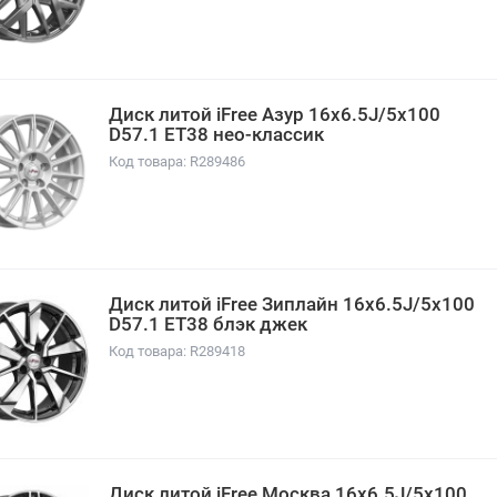
Диск литой iFree Азур 16x6.5J/5x100
D57.1 ET38 нео-классик
Код товара: R289486
Диск литой iFree Зиплайн 16x6.5J/5x100
D57.1 ET38 блэк джек
Код товара: R289418
Диск литой iFree Москва 16x6.5J/5x100