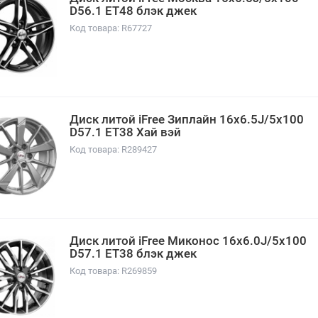
D56.1 ET48 блэк джек
Код товара: R67727
Диск литой iFree Зиплайн 16x6.5J/5x100
D57.1 ET38 Хай вэй
Код товара: R289427
Диск литой iFree Миконос 16x6.0J/5x100
D57.1 ET38 блэк джек
Код товара: R269859