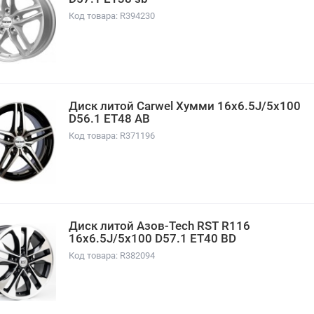
Код товара: R394230
Диск литой Carwel Хумми 16x6.5J/5x100
D56.1 ET48 AB
Код товара: R371196
Диск литой Азов-Tech RST R116
16x6.5J/5x100 D57.1 ET40 BD
Код товара: R382094