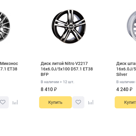
e Миконос
Диск литой Nitro V2217
Диск шта
7.1 ET38
16x6.0J/5x100 D57.1 ET38
16x6.0J/5
BFP
Silver
В наличии > 12 шт.
В наличии 
8 410 ₽
4 240 ₽
Купить
Купит