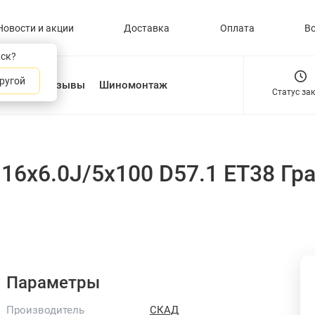
Новости и акции
Доставка
Оплата
В
нск?
ругой
О нас
Отзывы
Шиномонтаж
Статус за
16x6.0J/5x100 D57.1 ET38 Гр
Параметры
Производитель
СКАД