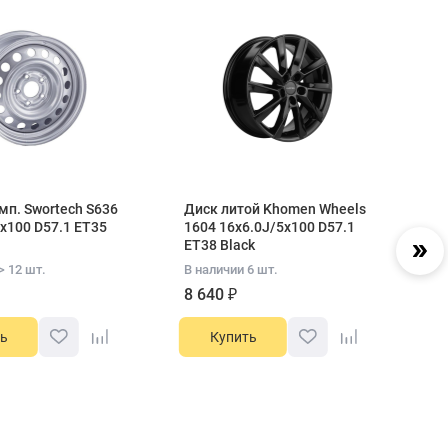
мп. Swortech S636
Диск литой Khomen Wheels
Д
x100 D57.1 ET35
1604 16x6.0J/5x100 D57.1
16
ET38 Black
ET
> 12 шт.
В наличии 6 шт.
В 
8 640 ₽
9
ь
Купить