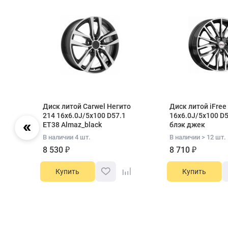
675
Диск литой Carwel Негито
Диск литой iFre
5
214 16x6.0J/5x100 D57.1
16x6.0J/5x100 D5
ET38 Almaz_black
блэк джек
В наличии 4 шт.
В наличии > 12 шт.
8 530 ₽
8 710 ₽
Купить
Купить
Item