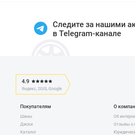
1
of
9
Следите за нашими а
в Telegram-канале
4.9
Яндекс, 2GIS, Google
Покупателям
О компа
Шины
Об интерн
Диски
Отзывы о 
Каталог
Юридичес