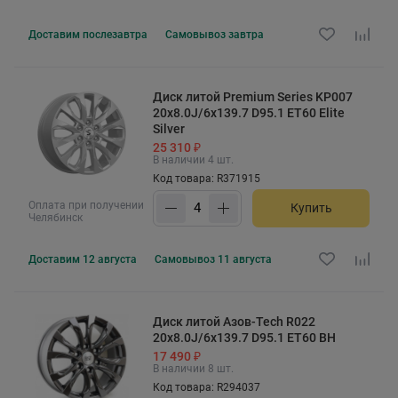
Доставим
послезавтра
Самовывоз
завтра
Диск литой Premium Series KP007
20x8.0J/6x139.7 D95.1 ET60 Elite
Silver
25 310 ₽
В наличии 4 шт.
Код товара: R371915
Оплата при получении
Купить
Челябинск
Доставим
12 августа
Самовывоз
11 августа
Диск литой Азов-Tech R022
20x8.0J/6x139.7 D95.1 ET60 BH
17 490 ₽
В наличии 8 шт.
Код товара: R294037