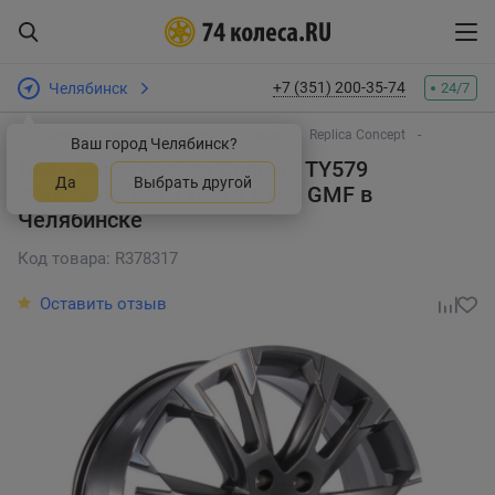
+7 (351) 200-35-74
Челябинск
24/7
Интернет-магазин шин и дисков
Диски
Replica Concept
Ваш город Челябинск?
Диск литой Replica Concept TY579
Да
Выбрать другой
20x8.0J/6x139.7 D95.1 ET60 GMF
в
Челябинске
Код товара: R378317
Оставить отзыв