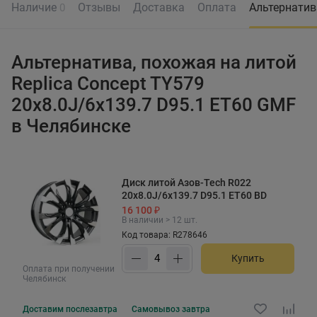
Наличие
Отзывы
Доставка
Оплата
Альтернати
0
Альтернатива, похожая на литой
Replica Concept TY579
20x8.0J/6x139.7 D95.1 ET60 GMF
в Челябинске
Диск литой Азов-Tech R022
20x8.0J/6x139.7 D95.1 ET60 BD
16 100 ₽
В наличии > 12 шт.
Код товара: R278646
Купить
Оплата при получении
Челябинск
Доставим
послезавтра
Самовывоз
завтра