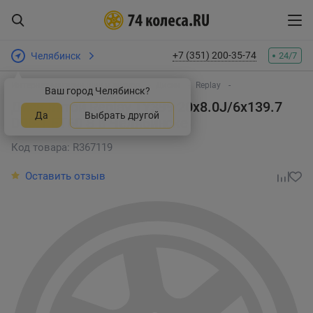
+7 (351) 200-35-74
Челябинск
24/7
Интернет-магазин шин и дисков
Диски
Replay
Ваш город Челябинск?
Диск литой Replay TY399 20x8.0J/6x139.7
Да
Выбрать другой
D95.1 ET60 S
в Челябинске
Код товара: R367119
Оставить отзыв