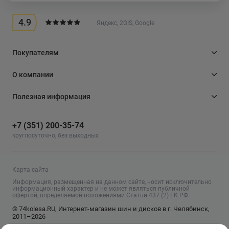
4.9
Яндекс, 2GIS, Google
Покупателям
О компании
Полезная информация
+7 (351) 200-35-74
круглосуточно, без выходных
Карта сайта
Информация, размещенная на данном сайте, носит исключительно
информационный характер и не может являться публичной
офертой, определяемой положениями Статьи 437 (2) ГК РФ.
© 74kolesa.RU, Интернет-магазин шин и дисков в г. Челябинск,
2011–2026