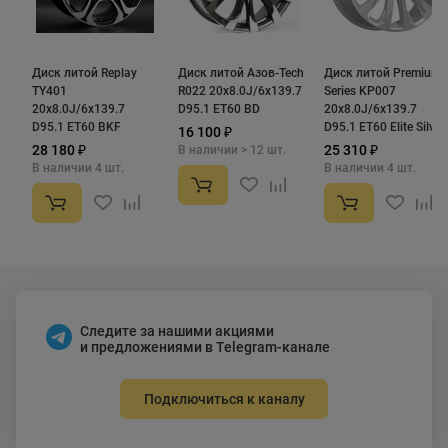
Диск литой Replay
Диск литой Азов-Tech
Диск литой Premium
TY401
R022 20x8.0J/6x139.7
Series KP007
20x8.0J/6x139.7
D95.1 ET60 BD
20x8.0J/6x139.7
D95.1 ET60 BKF
D95.1 ET60 Elite Silver
16 100 ₽
28 180 ₽
25 310 ₽
В наличии > 12 шт.
В наличии 4 шт.
В наличии 4 шт.
Следите за нашими акциями
и предложениями в Telegram-канале
Подключиться к каналу