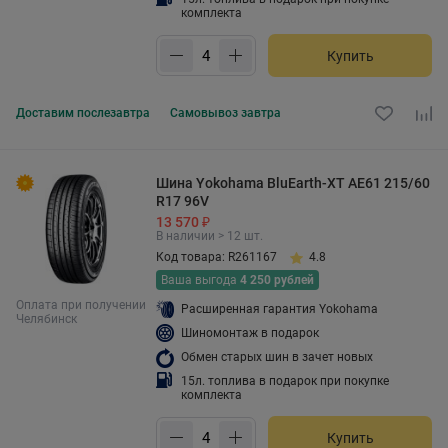
комплекта
Купить
Доставим
послезавтра
Самовывоз
завтра
Шина Yokohama BluEarth-XT AE61 215/60
R17 96V
13 570 ₽
В наличии > 12 шт.
Код товара: R261167
4.8
Ваша выгода
4 250 рублей
Оплата при получении
Расширенная гарантия Yokohama
Челябинск
Шиномонтаж в подарок
Обмен старых шин в зачет новых
15л. топлива в подарок при покупке
комплекта
Купить