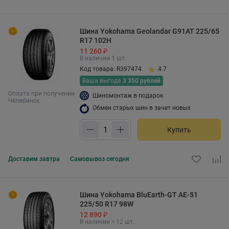
Шина Yokohama Geolandar G91AT 225/65
R17 102H
11 260 ₽
В наличии 1 шт.
Код товара: R397474
4.7
Ваша выгода
3 350 рублей
Оплата при получении
Шиномонтаж в подарок
Челябинск
Обмен старых шин в зачет новых
Купить
Доставим
завтра
Самовывоз
сегодня
Шина Yokohama BluEarth-GT AE-51
225/50 R17 98W
12 890 ₽
В наличии > 12 шт.