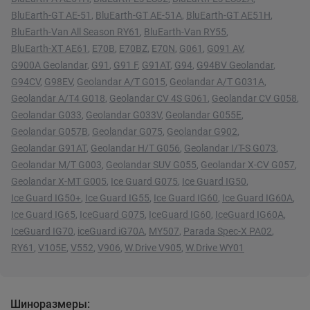
BluEarth-GT AE-51
,
BluEarth-GT AE-51A
,
BluEarth-GT AE51H
,
BluEarth-Van All Season RY61
,
BluEarth-Van RY55
,
BluEarth-XT AE61
,
E70B
,
E70BZ
,
E70N
,
G061
,
G091 AV
,
G900A Geolandar
,
G91
,
G91 F
,
G91AT
,
G94
,
G94BV Geolandar
,
G94CV
,
G98EV
,
Geolandar A/T G015
,
Geolandar A/T G031A
,
Geolandar A/T4 G018
,
Geolandar CV 4S G061
,
Geolandar CV G058
,
Geolandar G033
,
Geolandar G033V
,
Geolandar G055E
,
Geolandar G057B
,
Geolandar G075
,
Geolandar G902
,
Geolandar G91AT
,
Geolandar H/T G056
,
Geolandar I/T-S G073
,
Geolandar M/T G003
,
Geolandar SUV G055
,
Geolandar X-CV G057
,
Geolandar X-MT G005
,
Ice Guard G075
,
Ice Guard IG50
,
Ice Guard IG50+
,
Ice Guard IG55
,
Ice Guard IG60
,
Ice Guard IG60A
,
Ice Guard IG65
,
IceGuard G075
,
IceGuard IG60
,
IceGuard IG60A
,
IceGuard IG70
,
iceGuard iG70A
,
MY507
,
Parada Spec-X PA02
,
RY61
,
V105E
,
V552
,
V906
,
W.Drive V905
,
W.Drive WY01
Шиноразмеры: