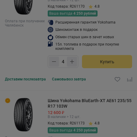
В наличии > 12 шт.
Код товара: R261170
4.8
Ваша выгода
4 250 рублей
Оплата при получении
Расширенная гарантия Yokohama
Челябинск
Шиномонтаж в подарок
Обмен старых шин в зачет новых
15л. топлива в подарок при покупке
комплекта
Купить
Доставим
послезавтра
Самовывоз
завтра
Шина Yokohama BluEarth-XT AE61 235/55
R17 103W
12 600 ₽
В наличии > 12 шт.
Код товара: R261173
4.8
Ваша выгода
4 250 рублей