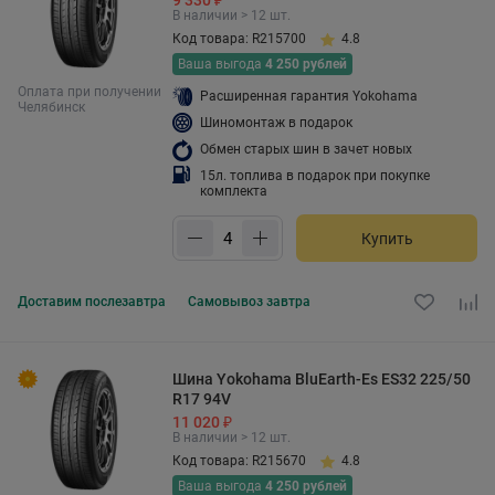
9 330 ₽
В наличии > 12 шт.
Код товара: R215700
4.8
Ваша выгода
4 250 рублей
Оплата при получении
Расширенная гарантия Yokohama
Челябинск
Шиномонтаж в подарок
Обмен старых шин в зачет новых
15л. топлива в подарок при покупке
комплекта
Купить
Доставим
послезавтра
Самовывоз
завтра
Шина Yokohama BluEarth-Es ES32 225/50
R17 94V
11 020 ₽
В наличии > 12 шт.
Код товара: R215670
4.8
Ваша выгода
4 250 рублей