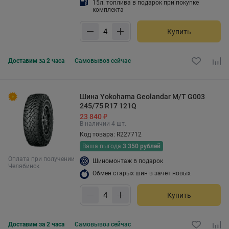
15л. топлива в подарок при покупке
комплекта
Купить
Доставим за 2 часа
Самовывоз
сейчас
Шина Yokohama Geolandar M/T G003
245/75 R17 121Q
23 840 ₽
В наличии 4 шт.
Код товара: R227712
Ваша выгода
3 350 рублей
Оплата при получении
Шиномонтаж в подарок
Челябинск
Обмен старых шин в зачет новых
Купить
Доставим за 2 часа
Самовывоз
сейчас