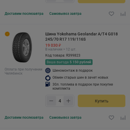
Доставим
послезавтра
Самовывоз
завтра
Шина Yokohama Geolandar A/T4 G018
245/70 R17 119/116S
19 030 ₽
В наличии > 12 шт.
Код товара: R399823
Ваша выгода
5 150 рублей
Оплата при получении
Шиномонтаж в подарок
Челябинск
Обмен старых шин в зачет новых
30л. топлива в подарок при покупке
комплекта
Купить
Доставим
послезавтра
Самовывоз
завтра