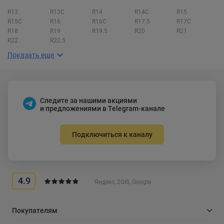
R13
R13C
R14
R14C
R15
R15C
R16
R16C
R17.5
R17C
R18
R19
R19.5
R20
R21
R22
R22.5
Показать еще
Следите за нашими акциями
и предложениями в Telegram-канале
Подключиться к каналу
4.9
Яндекс, 2GIS, Google
Покупателям