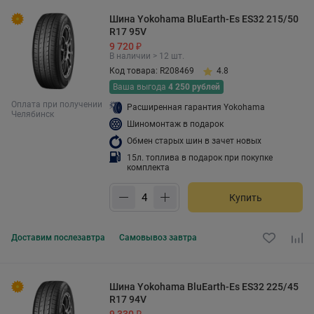
Шина Yokohama BluEarth-Es ES32 215/50
R17 95V
9 720 ₽
В наличии > 12 шт.
Код товара: R208469
4.8
Ваша выгода
4 250 рублей
Оплата при получении
Расширенная гарантия Yokohama
Челябинск
Шиномонтаж в подарок
Обмен старых шин в зачет новых
15л. топлива в подарок при покупке
комплекта
Купить
Доставим
послезавтра
Самовывоз
завтра
Шина Yokohama BluEarth-Es ES32 225/45
R17 94V