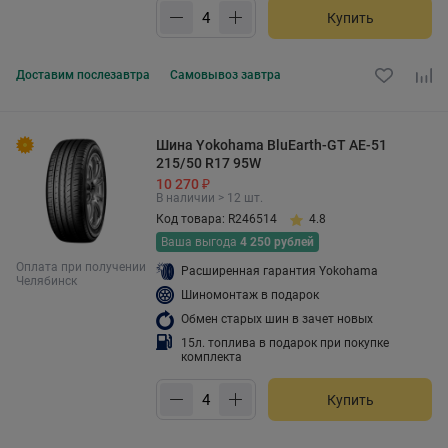
Купить
Доставим
послезавтра
Самовывоз
завтра
Шина Yokohama BluEarth-GT AE-51
215/50 R17 95W
10 270 ₽
В наличии > 12 шт.
Код товара: R246514
4.8
Ваша выгода
4 250 рублей
Оплата при получении
Расширенная гарантия Yokohama
Челябинск
Шиномонтаж в подарок
Обмен старых шин в зачет новых
15л. топлива в подарок при покупке
комплекта
Купить