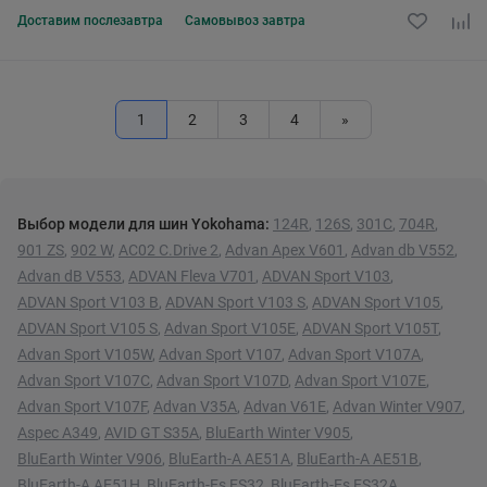
Доставим
послезавтра
Самовывоз
завтра
1
2
3
4
»
Выбор модели для шин Yokohama:
124R
,
126S
,
301C
,
704R
,
901 ZS
,
902 W
,
AC02 C.Drive 2
,
Advan Apex V601
,
Advan db V552
,
Advan dB V553
,
ADVAN Fleva V701
,
ADVAN Sport V103
,
ADVAN Sport V103 B
,
ADVAN Sport V103 S
,
ADVAN Sport V105
,
ADVAN Sport V105 S
,
Advan Sport V105E
,
ADVAN Sport V105T
,
Advan Sport V105W
,
Advan Sport V107
,
Advan Sport V107A
,
Advan Sport V107C
,
Advan Sport V107D
,
Advan Sport V107E
,
Advan Sport V107F
,
Advan V35A
,
Advan V61E
,
Advan Winter V907
,
Aspec A349
,
AVID GT S35A
,
BluEarth Winter V905
,
BluEarth Winter V906
,
BluEarth-A AE51A
,
BluEarth-A AE51B
,
BluEarth-A AE51H
,
BluEarth-Es ES32
,
BluEarth-Es ES32A
,