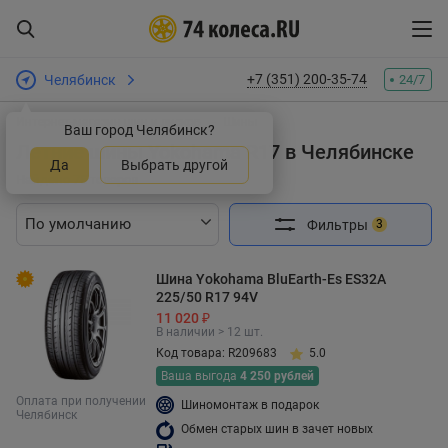
+7 (351) 200-35-74
Челябинск
24/7
Интернет-магазин шин и дисков
Шины
Ваш город Челябинск?
Летние шины Yokohama R17 в Челябинске
Да
Выбрать другой
Найдено 75 товаров
Фильтры
3
Шина Yokohama BluEarth-Es ES32A
225/50 R17 94V
11 020 ₽
В наличии > 12 шт.
Код товара: R209683
5.0
Ваша выгода
4 250 рублей
Оплата при получении
Шиномонтаж в подарок
Челябинск
Обмен старых шин в зачет новых