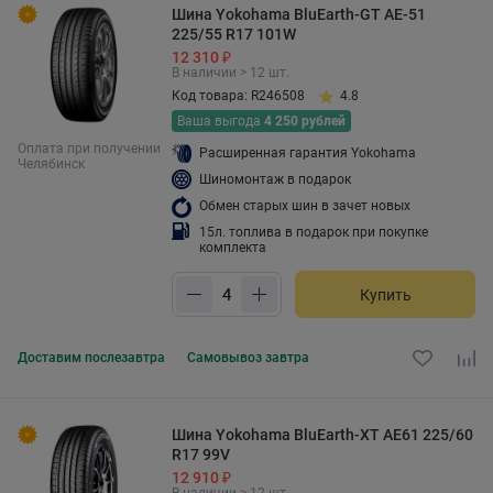
Шина Yokohama BluEarth-GT AE-51
225/55 R17 101W
12 310 ₽
В наличии > 12 шт.
Код товара: R246508
4.8
Ваша выгода
4 250 рублей
Оплата при получении
Расширенная гарантия Yokohama
Челябинск
Шиномонтаж в подарок
Обмен старых шин в зачет новых
15л. топлива в подарок при покупке
комплекта
Купить
Доставим
послезавтра
Самовывоз
завтра
Шина Yokohama BluEarth-XT AE61 225/60
R17 99V
12 910 ₽