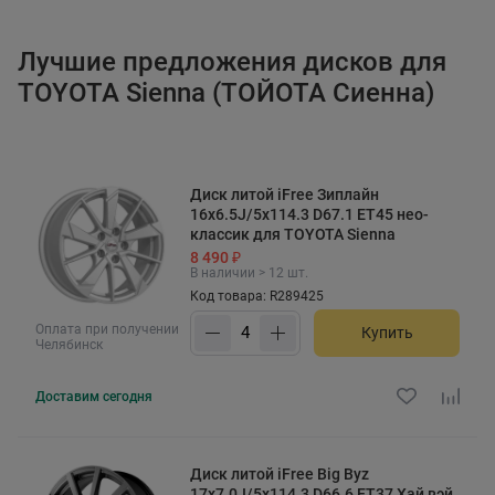
Лучшие предложения дисков для
TOYOTA Sienna (ТОЙОТА Сиенна)
Диск литой iFree Зиплайн
16x6.5J/5x114.3 D67.1 ET45 нео-
классик для TOYOTA Sienna
8 490 ₽
В наличии > 12 шт.
Код товара: R289425
Оплата при получении
Купить
Челябинск
Доставим
сегодня
Диск литой iFree Big Byz
17x7.0J/5x114.3 D66.6 ET37 Хай вэй