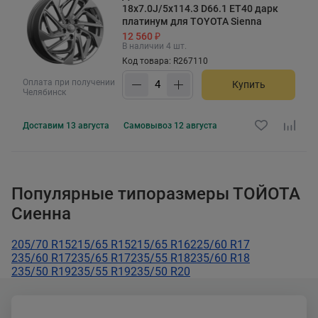
18x7.0J/5x114.3 D66.1 ET40 дарк
платинум для TOYOTA Sienna
12 560 ₽
В наличии 4 шт.
Код товара: R267110
Оплата при получении
Купить
Челябинск
Доставим
13 августа
Самовывоз
12 августа
Популярные типоразмеры ТОЙОТА
Сиенна
205/70 R15
215/65 R15
215/65 R16
225/60 R17
235/60 R17
235/65 R17
235/55 R18
235/60 R18
235/50 R19
235/55 R19
235/50 R20