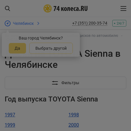
+7 (351) 200-35-74
Челябинск
24/7
Интернет-магазин шин и дисков
Подбор дисков по автомобилю
Ваш город Челябинск?
TOYOTA
Sienna
Да
Выбрать другой
Диски на TOYOTA Sienna в
Челябинске
Фильтры
Год выпуска TOYOTA Sienna
1997
1998
1999
2000