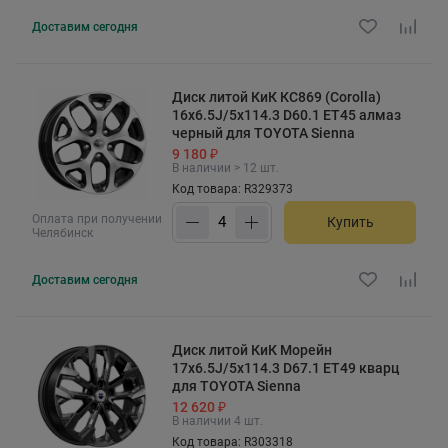
Доставим
сегодня
Диск литой КиК КС869 (Corolla)
16x6.5J/5x114.3 D60.1 ET45 алмаз
черный для TOYOTA Sienna
9 180 ₽
В наличии > 12 шт.
Код товара: R329373
Оплата при получении
Купить
Челябинск
Доставим
сегодня
Диск литой КиК Морейн
17x6.5J/5x114.3 D67.1 ET49 кварц
для TOYOTA Sienna
12 620 ₽
В наличии 4 шт.
Код товара: R303318