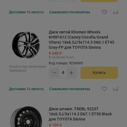
Доставим
12 августа
Самовывоз
послезавтра
Диск литой Khomen Wheels
KHW1612 (Camry/Corolla/Grand
Vitara) 16x6.5J/5x114.3 D60.1 ET45
Gray-FP для TOYOTA Sienna
9 340 ₽
В наличии 8 шт.
Код товара: R256585
Оплата при получении
Челябинск
Купить
Доставим
12 августа
Самовывоз
послезавтра
Диск штамп. TREBL 9223T
16x6.5J/5x114.3 D67.1 ET50 Black
для TOYOTA Sienna
3 150 ₽