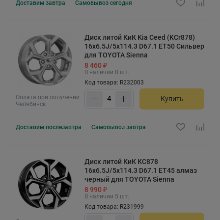
Доставим
завтра
Самовывоз
сегодня
Диск литой КиК Kia Ceed (KCr878)
16x6.5J/5x114.3 D67.1 ET50 Сильвер
для TOYOTA Sienna
8 460 ₽
В наличии 8 шт.
Код товара: R232003
Оплата при получении
Купить
Челябинск
Доставим
послезавтра
Самовывоз
завтра
Диск литой КиК КС878
16x6.5J/5x114.3 D67.1 ET45 алмаз
черный для TOYOTA Sienna
8 990 ₽
В наличии 5 шт.
Код товара: R231999