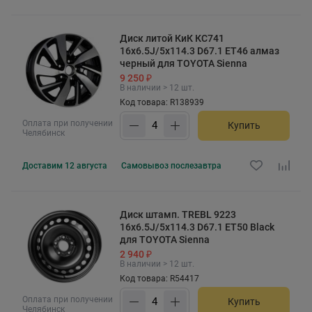
Диск литой КиК КС741
16x6.5J/5x114.3 D67.1 ET46 алмаз
черный для TOYOTA Sienna
9 250 ₽
В наличии > 12 шт.
Код товара: R138939
Оплата при получении
Купить
Челябинск
Доставим
12 августа
Самовывоз
послезавтра
Диск штамп. TREBL 9223
16x6.5J/5x114.3 D67.1 ET50 Black
для TOYOTA Sienna
2 940 ₽
В наличии > 12 шт.
Код товара: R54417
Оплата при получении
Купить
Челябинск