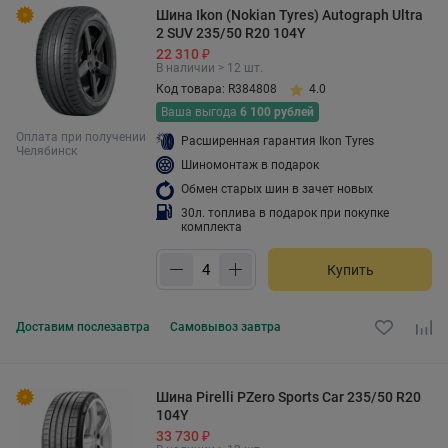
Шина Ikon (Nokian Tyres) Autograph Ultra
2 SUV 235/50 R20 104Y
22 310 ₽
В наличии > 12 шт.
Код товара: R384808
4.0
Ваша выгода
6 100 рублей
Оплата при получении
Расширенная гарантия Ikon Tyres
Челябинск
Шиномонтаж в подарок
Обмен старых шин в зачет новых
30л. топлива в подарок при покупке
комплекта
Купить
Доставим
послезавтра
Самовывоз
завтра
Шина Pirelli PZero Sports Car 235/50 R20
104Y
33 730 ₽