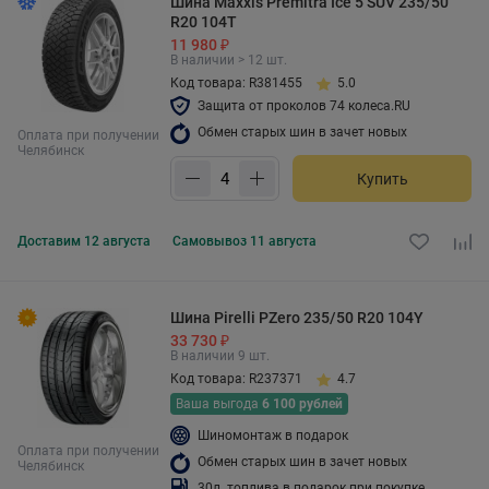
Шина Maxxis Premitra Ice 5 SUV 235/50
R20 104T
11 980 ₽
В наличии > 12 шт.
Код товара: R381455
5.0
Защита от проколов 74 колеса.RU
Обмен старых шин в зачет новых
Оплата при получении
Челябинск
Купить
Доставим
12 августа
Самовывоз
11 августа
Шина Pirelli PZero 235/50 R20 104Y
33 730 ₽
В наличии 9 шт.
Код товара: R237371
4.7
Ваша выгода
6 100 рублей
Шиномонтаж в подарок
Оплата при получении
Обмен старых шин в зачет новых
Челябинск
30л. топлива в подарок при покупке