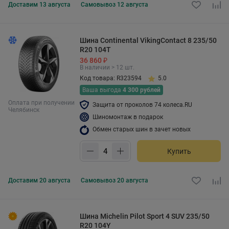
Доставим
13 августа
Самовывоз
12 августа
Шина Continental VikingContact 8 235/50
R20 104T
36 860 ₽
В наличии > 12 шт.
Код товара: R323594
5.0
Ваша выгода
4 300 рублей
Оплата при получении
Защита от проколов 74 колеса.RU
Челябинск
Шиномонтаж в подарок
Обмен старых шин в зачет новых
Купить
Доставим
20 августа
Самовывоз
20 августа
Шина Michelin Pilot Sport 4 SUV 235/50
R20 104Y