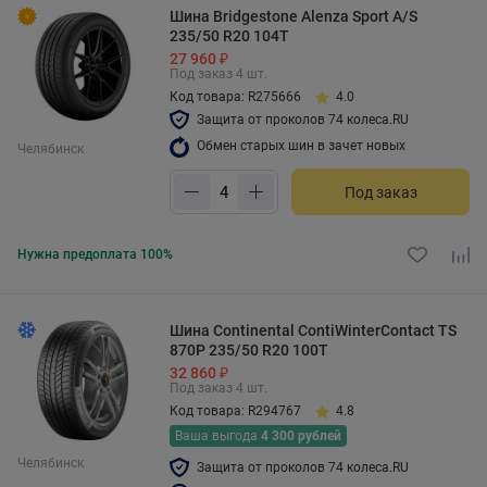
Шина Bridgestone Alenza Sport A/S
235/50 R20 104T
27 960 ₽
Под заказ 4 шт.
Код товара: R275666
4.0
Защита от проколов 74 колеса.RU
Обмен старых шин в зачет новых
Челябинск
Под заказ
Нужна предоплата 100%
Шина Continental ContiWinterContact TS
870P 235/50 R20 100T
32 860 ₽
Под заказ 4 шт.
Код товара: R294767
4.8
Ваша выгода
4 300 рублей
Челябинск
Защита от проколов 74 колеса.RU