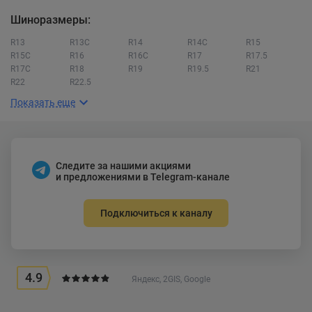
Шиноразмеры:
R13
R13C
R14
R14C
R15
R15C
R16
R16C
R17
R17.5
R17C
R18
R19
R19.5
R21
R22
R22.5
Показать еще
Следите за нашими акциями
и предложениями в Telegram-канале
Подключиться к каналу
4.9
Яндекс, 2GIS, Google