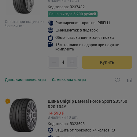
В наличии > 12 шт.
Код товара: R237432
Ваша выгода
5 200 рублей
Оплата при получении
Расширенная гарантия PIRELLI
Челябинск
Шиномонтаж в подарок
Обмен старых шин в зачет новых
15л. топлива в подарок при покупке
комплекта
Купить
Доставим
послезавтра
Самовывоз
завтра
Шина Unigrip Lateral Force Sport 235/50
R20 104Y
14 590 ₽
В наличии 10 шт.
Код товара: R323698
Защита от проколов 74 колеса.RU