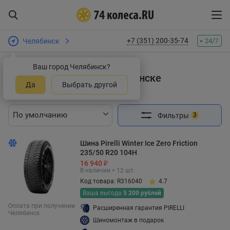
+7 (351) 200-35-74
Челябинск
24/7
Интернет-магазин шин и дисков
Шины
Ваш город Челябинск?
Шины 235/50 R20 в Челябинске
Да
Выбрать другой
Найдено 25 товаров
Фильтры
3
Шина Pirelli Winter Ice Zero Friction
235/50 R20 104H
16 940 ₽
В наличии > 12 шт.
Код товара: R316040
4.7
Ваша выгода
5 200 рублей
Оплата при получении
Расширенная гарантия PIRELLI
Челябинск
Шиномонтаж в подарок