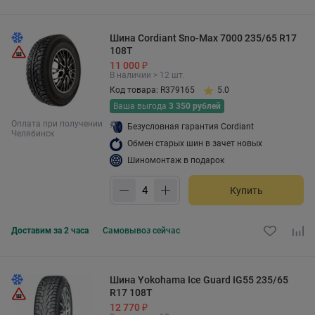
Шина Cordiant Sno-Max 7000 235/65 R17
108T
11 000 ₽
В наличии > 12 шт.
Код товара: R379165
5.0
Ваша выгода
3 350 рублей
Оплата при получении
Безусловная гарантия Cordiant
Челябинск
Обмен старых шин в зачет новых
Шиномонтаж в подарок
Купить
Доставим за 2 часа
Самовывоз
сейчас
Шина Yokohama Ice Guard IG55 235/65
R17 108T
12 770 ₽