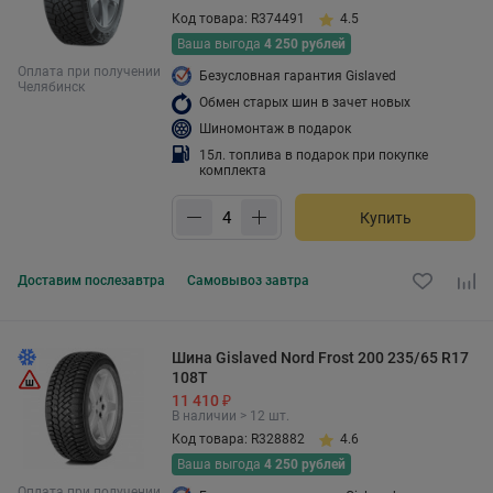
Код товара: R374491
4.5
Ваша выгода
4 250 рублей
Оплата при получении
Безусловная гарантия Gislaved
Челябинск
Обмен старых шин в зачет новых
Шиномонтаж в подарок
15л. топлива в подарок при покупке
комплекта
Купить
Доставим
послезавтра
Самовывоз
завтра
Шина Gislaved Nord Frost 200 235/65 R17
108T
11 410 ₽
В наличии > 12 шт.
Код товара: R328882
4.6
Ваша выгода
4 250 рублей
Оплата при получении