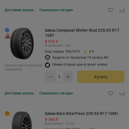
Доставим
завтра
Самовывоз
сегодня
Шина Compasal Winter Stud 235/65 R17
108T
8 570 ₽
В наличии 1 шт.
Код товара: R367679
4.4
Защита от проколов 74 колеса.RU
Обмен старых шин в зачет новых
Оплата при получении
Челябинск
Купить
Доставим
завтра
Самовывоз
сегодня
Шина Bars SolarFlexx 235/65 R17 108H
8 360 ₽
В наличии > 12 шт.