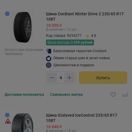
Шина Cordiant Winter Drive 2 235/65 R17
108T
10 350 ₽
В наличии > 12 шт.
Код товара: R254277
4.8
Ваша выгода
3 350 рублей
Оплата при получении
Безусловная гарантия Cordiant
Челябинск
Обмен старых шин в зачет новых
Шиномонтаж в подарок
Купить
Доставим
послезавтра
Самовывоз
завтра
Шина Gislaved IceControl 235/65 R17
108T
16 640 ₽
В наличии > 12 шт.