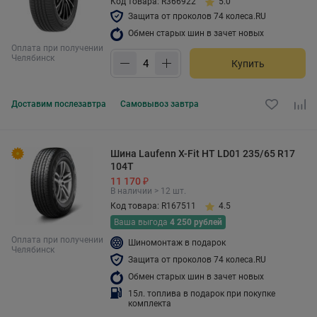
Код товара: R366922
5.0
Защита от проколов 74 колеса.RU
Обмен старых шин в зачет новых
Оплата при получении
Челябинск
Купить
Доставим
послезавтра
Самовывоз
завтра
Шина Laufenn X-Fit HT LD01 235/65 R17
104T
11 170 ₽
В наличии > 12 шт.
Код товара: R167511
4.5
Ваша выгода
4 250 рублей
Оплата при получении
Шиномонтаж в подарок
Челябинск
Защита от проколов 74 колеса.RU
Обмен старых шин в зачет новых
15л. топлива в подарок при покупке
комплекта