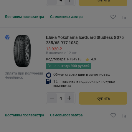
Доставим
послезавтра
Самовывоз
завтра
Шина Yokohama IceGuard Studless G075
235/65 R17 108Q
13 920 ₽
В наличии > 12 шт.
Код товара: R134918
4.9
Ваша выгода
900 рублей
Оплата при получении
Обмен старых шин в зачет новых
Челябинск
15л. топлива в подарок при покупке
комплекта
Купить
Доставим
послезавтра
Самовывоз
завтра