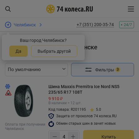
+7 (351) 200-35-74
Челябинск
24/7
Интернет-магазин шин и дисков
Шины
Ваш город Челябинск?
Шины 235/65 R17 в Челябинске
Да
Выбрать другой
Найдено 144 товара
Фильтры
3
Шина Maxxis Premitra Ice Nord NS5
235/65 R17 108T
9 910 ₽
В наличии > 12 шт.
Код товара: R201195
5.0
Защита от проколов 74 колеса.RU
Обмен старых шин в зачет новых
Оплата при получении
Челябинск
Купить