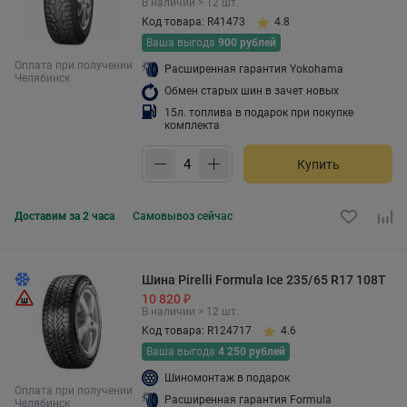
В наличии > 12 шт.
Код товара: R41473
4.8
Ваша выгода
900 рублей
Оплата при получении
Расширенная гарантия Yokohama
Челябинск
Обмен старых шин в зачет новых
15л. топлива в подарок при покупке
комплекта
Купить
Доставим за 2 часа
Самовывоз
сейчас
Шина Pirelli Formula Ice 235/65 R17 108T
10 820 ₽
В наличии > 12 шт.
Код товара: R124717
4.6
Ваша выгода
4 250 рублей
Шиномонтаж в подарок
Оплата при получении
Расширенная гарантия Formula
Челябинск