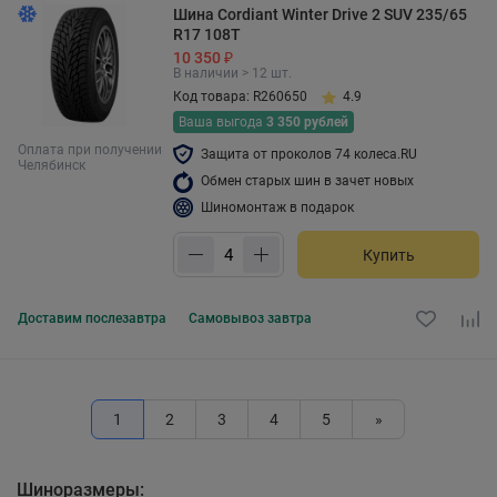
Шина Cordiant Winter Drive 2 SUV 235/65
R17 108T
10 350 ₽
В наличии > 12 шт.
Код товара: R260650
4.9
Ваша выгода
3 350 рублей
Оплата при получении
Защита от проколов 74 колеса.RU
Челябинск
Обмен старых шин в зачет новых
Шиномонтаж в подарок
Купить
Доставим
послезавтра
Самовывоз
завтра
1
2
3
4
5
»
Шиноразмеры: