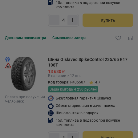
15л. топлива в подарок при покупке
комплекта
Купить
Доставим
послезавтра
Самовывоз
завтра
Шина Gislaved SpikeControl 235/65 R17
108T
13 630 ₽
В наличии > 12 шт.
Код товара: R405507
4.7
Ваша выгода
4 250 рублей
Оплата при получении
Безусловная гарантия Gislaved
Челябинск
Обмен старых шин в зачет новых
Шиномонтаж в подарок
15л. топлива в подарок при покупке
комплекта
Купить