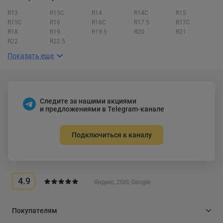
R13
R13C
R14
R14C
R15
R15C
R16
R16C
R17.5
R17C
R18
R19
R19.5
R20
R21
R22
R22.5
Показать еще
Следите за нашими акциями
и предложениями в Telegram-канале
Подключиться к каналу
4.9
Яндекс, 2GIS, Google
Покупателям