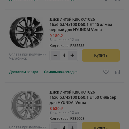
Диск литой КиК KC1026
16x6.5J/4x100 D60.1 ET45 алмаз
черный для HYUNDAI Verna
9 180 ₽
В наличии > 12 шт.
Код товара: R285538
Оплата при получении
Купить
Челябинск
Доставим
завтра
Самовывоз
сегодня
Диск литой КиК KC1026
16x6.5J/4x100 D60.1 ET50 Сильвер
для HYUNDAI Verna
8 630 ₽
В наличии > 12 шт.
Код товара: R285008
Оплата при получении
Купить