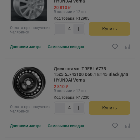
HYUNDAI Verna
20 810 ₽
В наличии > 12 шт.
Код товара: R12905
Оплата при получении
Купить
Челябинск
Доставим
завтра
Самовывоз
сегодня
Диск штамп. TREBL 6775
15x5.5J/4x100 D60.1 ET45 Black для
HYUNDAI Verna
2 810 ₽
В наличии > 12 шт.
Код товара: R47230
Оплата при получении
Купить
Челябинск
Доставим
завтра
Самовывоз
сегодня