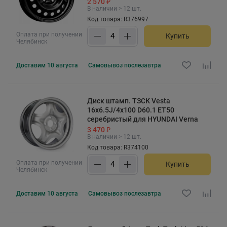
2 570 ₽
В наличии > 12 шт.
Код товара: R376997
Оплата при получении
Купить
Челябинск
Доставим
10 августа
Самовывоз
послезавтра
Диск штамп. ТЗСК Vesta
16x6.5J/4x100 D60.1 ET50
серебристый для HYUNDAI Verna
3 470 ₽
В наличии > 12 шт.
Код товара: R374100
Оплата при получении
Купить
Челябинск
Доставим
10 августа
Самовывоз
послезавтра