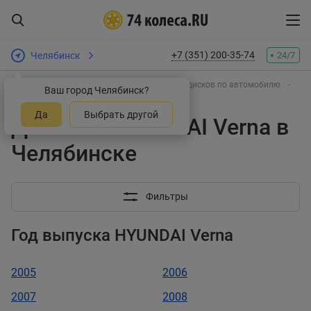
+7 (351) 200-35-74
Челябинск
24/7
Интернет-магазин шин и дисков
Подбор дисков по автомобилю
Ваш город Челябинск?
HYUNDAI
Verna
Да
Выбрать другой
Диски на HYUNDAI Verna в
Челябинске
Фильтры
Год выпуска HYUNDAI Verna
2005
2006
2007
2008