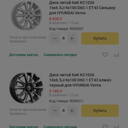
Диск литой КиК KC1026
16x6.5J/4x100 D60.1 ET43 Сильвер
для HYUNDAI Verna
8 630 ₽
В наличии > 12 шт.
Код товара: R285007
Оплата при получении
Купить
Челябинск
Доставим
завтра
Самовывоз
сегодня
Диск литой КиК KC1026
16x6.5J/4x100 D60.1 ET43 алмаз
черный для HYUNDAI Verna
9 180 ₽
В наличии > 12 шт.
Код товара: R285011
Оплата при получении
Купить
Челябинск
Доставим
завтра
Самовывоз
сегодня