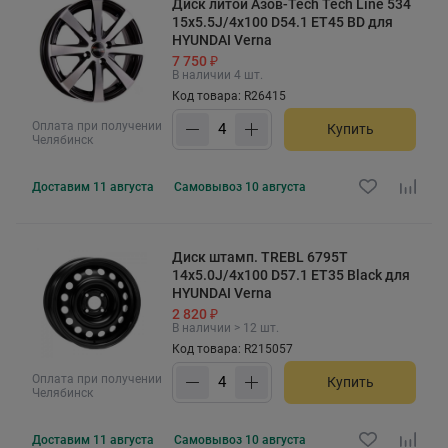
Диск литой Азов-Tech Tech Line 534
15x5.5J/4x100 D54.1 ET45 BD для
HYUNDAI Verna
7 750 ₽
В наличии 4 шт.
Код товара: R26415
Оплата при получении
Купить
Челябинск
Доставим
11 августа
Самовывоз
10 августа
Диск штамп. TREBL 6795T
14x5.0J/4x100 D57.1 ET35 Black для
HYUNDAI Verna
2 820 ₽
В наличии > 12 шт.
Код товара: R215057
Оплата при получении
Купить
Челябинск
Доставим
11 августа
Самовывоз
10 августа