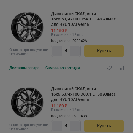
Диск литой СКАД Асти
16x6.5J/4x100 D54.1 ET49 Алмаз
для HYUNDAI Verna
11 150 ₽
В наличии > 12 шт.
Код товара: R290426
Оплата при получении
Купить
Челябинск
Доставим
завтра
Самовывоз
сегодня
Диск литой СКАД Асти
16x6.5J/4x100 D60.1 ET50 Алмаз
для HYUNDAI Verna
11 150 ₽
В наличии > 12 шт.
Код товара: R290438
Оплата при получении
Купить
Челябинск