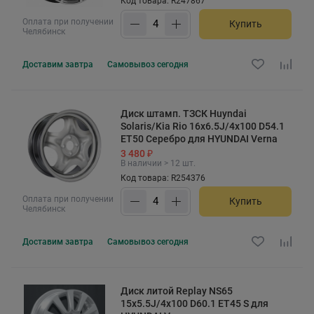
Код товара: R247867
Оплата при получении
Купить
Челябинск
Доставим
завтра
Самовывоз
сегодня
Диск штамп. ТЗСК Huyndai
Solaris/Kia Rio 16x6.5J/4x100 D54.1
ET50 Серебро для HYUNDAI Verna
3 480 ₽
В наличии > 12 шт.
Код товара: R254376
Оплата при получении
Купить
Челябинск
Доставим
завтра
Самовывоз
сегодня
Диск литой Replay NS65
15x5.5J/4x100 D60.1 ET45 S для