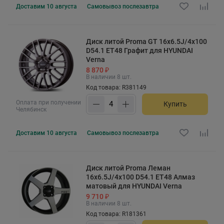
Доставим
10 августа
Самовывоз
послезавтра
Диск литой Proma GT 16x6.5J/4x100
D54.1 ET48 Графит для HYUNDAI
Verna
8 870 ₽
В наличии 8 шт.
Код товара: R381149
Оплата при получении
Купить
Челябинск
Доставим
10 августа
Самовывоз
послезавтра
Диск литой Proma Леман
16x6.5J/4x100 D54.1 ET48 Алмаз
матовый для HYUNDAI Verna
9 710 ₽
В наличии 8 шт.
Код товара: R181361