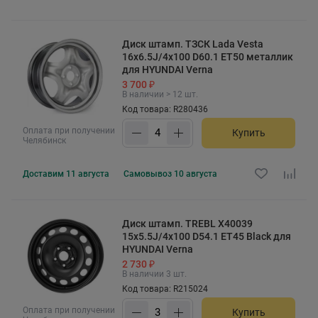
Диск штамп. ТЗСК Lada Vesta
16x6.5J/4x100 D60.1 ET50 металлик
для HYUNDAI Verna
3 700 ₽
В наличии > 12 шт.
Код товара: R280436
Оплата при получении
Купить
Челябинск
Доставим
11 августа
Самовывоз
10 августа
Диск штамп. TREBL X40039
15x5.5J/4x100 D54.1 ET45 Black для
HYUNDAI Verna
2 730 ₽
В наличии 3 шт.
Код товара: R215024
Оплата при получении
Купить