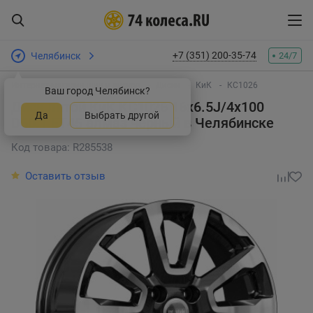
+7 (351) 200-35-74
Челябинск
24/7
Интернет-магазин шин и дисков
Диски
КиК
КС1026
Ваш город Челябинск?
Диск литой КиК KC1026 16x6.5J/4x100
Да
Выбрать другой
D60.1 ET45 алмаз черный
в Челябинске
Код товара: R285538
Оставить отзыв