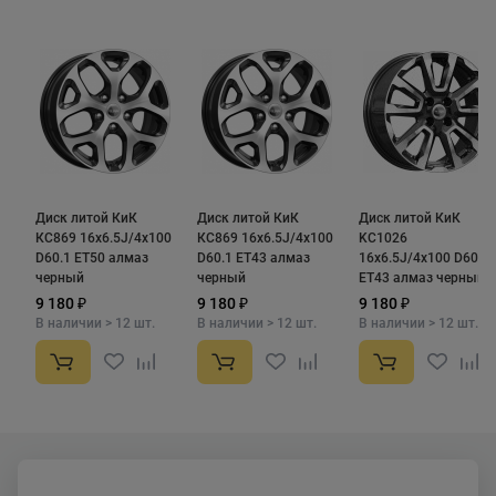
Стойкое декоративное покрытие:
Специальное
лакокрасочное покрытие защищает диски от
механических повреждений, сколов и царапин,
сохраняя их внешний вид.
Стильный дизайн:
Диски
КиК КС1026
обладают
неординарным и стильным дизайном, который
придаст вашему автомобилю элегантный
Диск литой КиК
Диск литой КиК
Диск литой КиК
внешний вид.
КС869 16x6.5J/4x100
КС869 16x6.5J/4x100
KC1026
D60.1 ET50 алмаз
D60.1 ET43 алмаз
16x6.5J/4x100 D60.1
черный
черный
ET43 алмаз черный
Эти диски представляют собой надежный и
9 180 ₽
9 180 ₽
9 180 ₽
долговечный выбор с высокими эксплуатационными
В наличии > 12 шт.
В наличии > 12 шт.
В наличии > 12 шт.
характеристиками.