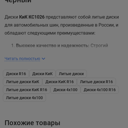
Диски
КиК КС1026
представляют собой литые диски
для автомобильных шин, произведенные в России, и
обладают следующими преимуществами:
Высокое качество и надежность:
Строгий
контроль качества на всех этапах производства
Читать полностью
гарантирует высокое качество и надежность
дисков, что важно для безопасности и
Диски R16
Диски КиК
Литые диски
долговечности.
Литые диски КиК
Диски КиК R16
Литые диски R16
Легкий вес и механическая прочность:
Процесс
Литые диски КиК R16
Диски 4x100
Диски 4x100 R16
литья дисков при низком давлении обеспечивает
Литые диски 4x100
легкий вес и высокую механическую прочность,
что может способствовать улучшению
производительности автомобиля и экономии
Похожие товары
топлива.