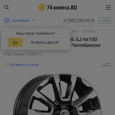
+7 (351) 200-35-74
Челябинск
24/7
Интернет-магазин шин и дисков
Диски
КиК
КС1026
Ваш город Челябинск?
Диск литой КиК KC1026 16x6.5J/4x100
Да
Выбрать другой
D60.1 ET43 алмаз черный
в Челябинске
Код товара: R285011
Оставить отзыв