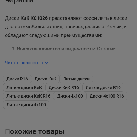
Диски
КиК КС1026
представляют собой литые диски
для автомобильных шин, произведенные в России, и
обладают следующими преимуществами:
Высокое качество и надежность:
Строгий
контроль качества на всех этапах производства
Читать полностью
гарантирует высокое качество и надежность
дисков, что важно для безопасности и
Диски R16
Диски КиК
Литые диски
долговечности.
Литые диски КиК
Диски КиК R16
Литые диски R16
Легкий вес и механическая прочность:
Процесс
Литые диски КиК R16
Диски 4x100
Диски 4x100 R16
литья дисков при низком давлении обеспечивает
Литые диски 4x100
легкий вес и высокую механическую прочность,
что может способствовать улучшению
производительности автомобиля и экономии
Похожие товары
топлива.