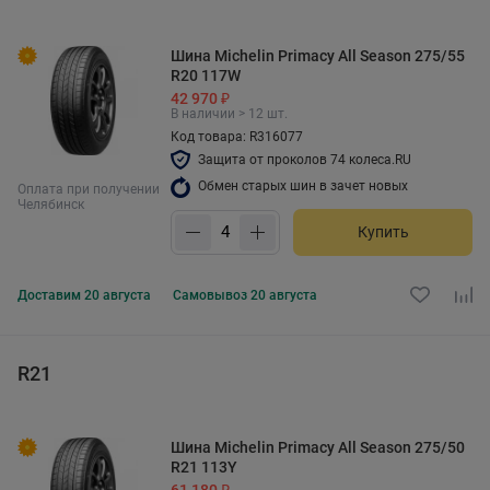
Шина Michelin Primacy All Season 275/55
R20 117W
42 970 ₽
В наличии > 12 шт.
Код товара: R316077
Защита от проколов 74 колеса.RU
Обмен старых шин в зачет новых
Оплата при получении
Челябинск
Купить
Доставим
20 августа
Самовывоз
20 августа
R21
Шина Michelin Primacy All Season 275/50
R21 113Y
61 180 ₽