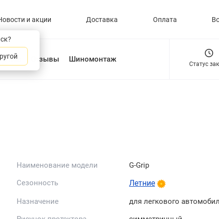
Новости и акции
Доставка
Оплата
В
нск?
ругой
О нас
Отзывы
Шиномонтаж
Статус за
Наименование модели
G-Grip
Сезонность
Летние
Назначение
для легкового автомоби
Рисунок протектора
симметричный