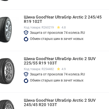
Шина GoodYear UltraGrip Arctic 2 245/45
R19 102T
Код товара: R260219
4.8
Защита от проколов 74 колеса.RU
Обмен старых шин в зачет новых
Шина GoodYear UltraGrip Arctic 2 SUV
225/55 R19 103T
Код товара: R254482
4.9
Защита от проколов 74 колеса.RU
Обмен старых шин в зачет новых
Шина GoodYear UltraGrip Arctic 2 SUV
245/45 R20 103T