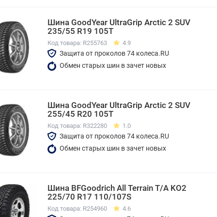
Шина GoodYear UltraGrip Arctic 2 SUV
235/55 R19 105T
Код товара: R255763
4.9
Защита от проколов 74 колеса.RU
Обмен старых шин в зачет новых
Шина GoodYear UltraGrip Arctic 2 SUV
255/45 R20 105T
Код товара: R322280
1.0
Защита от проколов 74 колеса.RU
Обмен старых шин в зачет новых
Шина BFGoodrich All Terrain T/A KO2
225/70 R17 110/107S
Код товара: R254960
4.6