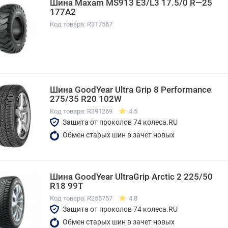
Шина Maxam MS913 E3/L3 17.5/0 R—25
177A2
Код товара: R317567
Шина GoodYear Ultra Grip 8 Performance
275/35 R20 102W
Код товара: R391269
4.5
Защита от проколов 74 колеса.RU
Обмен старых шин в зачет новых
Шина GoodYear UltraGrip Arctic 2 225/50
R18 99T
Код товара: R255757
4.8
Защита от проколов 74 колеса.RU
Обмен старых шин в зачет новых