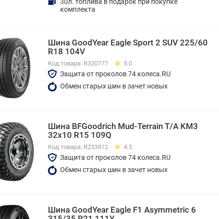
30л. топлива в подарок при покупке
комплекта
Шина GoodYear Eagle Sport 2 SUV 225/60
R18 104V
Код товара: R320777
5.0
Защита от проколов 74 колеса.RU
Обмен старых шин в зачет новых
Шина BFGoodrich Mud-Terrain T/A KM3
32x10 R15 109Q
Код товара: R233812
4.5
Защита от проколов 74 колеса.RU
Обмен старых шин в зачет новых
Шина GoodYear Eagle F1 Asymmetric 6
315/35 R21 111Y