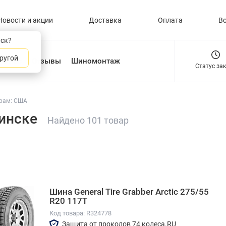
Новости и акции
Доставка
Оплата
В
нск?
ругой
О нас
Отзывы
Шиномонтаж
Статус за
трам: США
инске
Найдено 101 товар
Шина General Tire Grabber Arctic 275/55
R20 117T
Код товара: R324778
Защита от проколов 74 колеса.RU