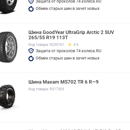
Защита от проколов 74 колеса.RU
Обмен старых шин в зачет новых
Шина GoodYear UltraGrip Arctic 2 SUV
265/55 R19 113T
Код товара: R255761
4.9
Защита от проколов 74 колеса.RU
Обмен старых шин в зачет новых
Шина Maxam MS702 TR 6 R—9
Код товара: R317303