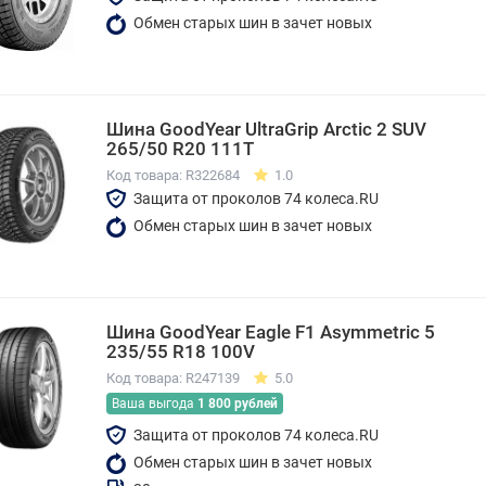
Обмен старых шин в зачет новых
Шина GoodYear UltraGrip Arctic 2 SUV
265/50 R20 111T
Код товара: R322684
1.0
Защита от проколов 74 колеса.RU
Обмен старых шин в зачет новых
Шина GoodYear Eagle F1 Asymmetric 5
235/55 R18 100V
Код товара: R247139
5.0
Ваша выгода
1 800 рублей
Защита от проколов 74 колеса.RU
Обмен старых шин в зачет новых