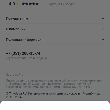
4.9
Яндекс, 2GIS, Google
Покупателям
О компании
Полезная информация
+7 (351) 200-35-74
круглосуточно, без выходных
Карта сайта
Информация, размещенная на данном сайте, носит исключительно
информационный характер и не может являться публичной
офертой, определяемой положениями Статьи 437 (2) ГК РФ.
© 74kolesa.RU, Интернет-магазин шин и дисков в г. Челябинск,
2011–2026