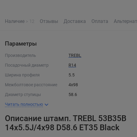
Наличие
Отзывы
Доставка
Оплата
Альтерна
> 12
Параметры
Производитель
TREBL
Посадочный диаметр
R14
Ширина профиля
5.5
Межболтовое расстояние
4x98
Диаметр ступицы
58.6
Читать полностью
Описание штамп. TREBL 53B35B
14x5.5J/4x98 D58.6 ET35 Black