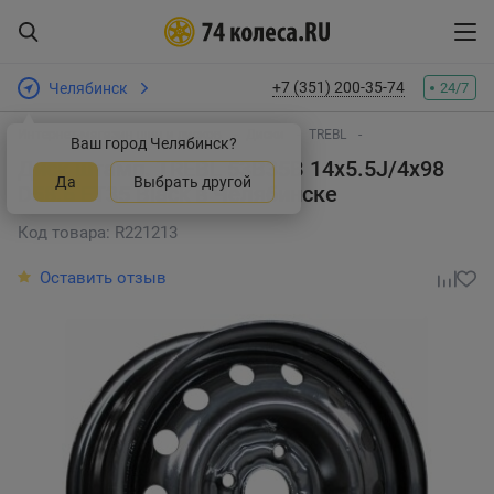
+7 (351) 200-35-74
Челябинск
24/7
Интернет-магазин шин и дисков
Диски
TREBL
Ваш город Челябинск?
Диск штамп. TREBL 53B35B 14x5.5J/4x98
Да
Выбрать другой
D58.6 ET35 Black
в Челябинске
Код товара: R221213
Оставить отзыв