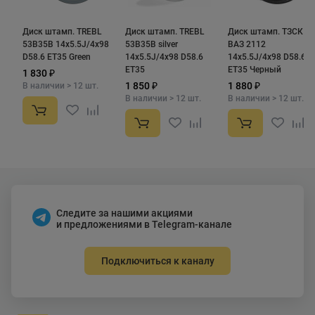
Диск штамп. TREBL
Диск штамп. TREBL
Диск штамп. ТЗСК
53B35B 14x5.5J/4x98
53B35B silver
ВАЗ 2112
D58.6 ET35 Green
14x5.5J/4x98 D58.6
14x5.5J/4x98 D58.6
ET35
ET35 Черный
1 830 ₽
1 850 ₽
1 880 ₽
В наличии > 12 шт.
В наличии > 12 шт.
В наличии > 12 шт.
Следите за нашими акциями
и предложениями в Telegram-канале
Подключиться к каналу