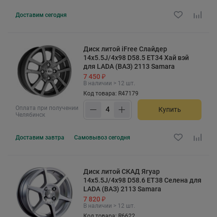
Доставим
сегодня
Диск литой iFree Слайдер
14x5.5J/4x98 D58.5 ET34 Хай вэй
для LADA (ВАЗ) 2113 Samara
7 450 ₽
В наличии > 12 шт.
Код товара: R47179
Оплата при получении
Купить
Челябинск
Доставим
завтра
Самовывоз
сегодня
Диск литой СКАД Ягуар
14x5.5J/4x98 D58.6 ET38 Селена для
LADA (ВАЗ) 2113 Samara
7 820 ₽
В наличии > 12 шт.
Код товара: R6622