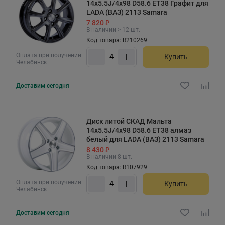
14x5.5J/4x98 D58.6 ET38 Графит для
LADA (ВАЗ) 2113 Samara
7 820 ₽
В наличии > 12 шт.
Код товара: R210269
Оплата при получении
Купить
Челябинск
Доставим
сегодня
Диск литой СКАД Мальта
14x5.5J/4x98 D58.6 ET38 алмаз
белый для LADA (ВАЗ) 2113 Samara
8 430 ₽
В наличии 8 шт.
Код товара: R107929
Оплата при получении
Купить
Челябинск
Доставим
сегодня