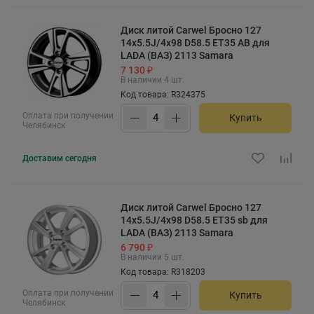
Диск литой Carwel Бросно 127
14x5.5J/4x98 D58.5 ET35 AB для
LADA (ВАЗ) 2113 Samara
7 130 ₽
В наличии 4 шт.
Код товара: R324375
Оплата при получении
Купить
Челябинск
Доставим
сегодня
Диск литой Carwel Бросно 127
14x5.5J/4x98 D58.5 ET35 sb для
LADA (ВАЗ) 2113 Samara
6 790 ₽
В наличии 5 шт.
Код товара: R318203
Оплата при получении
Купить
Челябинск