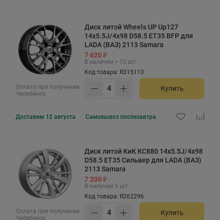
Диск литой Wheels UP Up127
14x5.5J/4x98 D58.5 ET35 BFP для
LADA (ВАЗ) 2113 Samara
7 620 ₽
В наличии > 12 шт.
Код товара: R315113
Оплата при получении
Купить
Челябинск
Доставим
12 августа
Самовывоз
послезавтра
Диск литой КиК КС880 14x5.5J/4x98
D58.5 ET35 Сильвер для LADA (ВАЗ)
2113 Samara
7 200 ₽
В наличии 5 шт.
Код товара: R262296
Оплата при получении
Купить
Челябинск