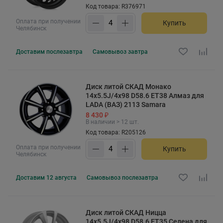
Код товара: R376971
Оплата при получении
Купить
Челябинск
Доставим
послезавтра
Самовывоз
завтра
Диск литой СКАД Монако
14x5.5J/4x98 D58.6 ET38 Алмаз для
LADA (ВАЗ) 2113 Samara
8 430 ₽
В наличии > 12 шт.
Код товара: R205126
Оплата при получении
Купить
Челябинск
Доставим
12 августа
Самовывоз
послезавтра
Диск литой СКАД Ницца
14x5.5J/4x98 D58.6 ET35 Селена для