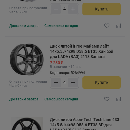
Оплата при получении
Купить
Челябинск
Доставим
завтра
Самовывоз
сегодня
Диск литой iFree Майами лайт
14x5.5J/4x98 D58.5 ET35 Хай вэй
для LADA (ВАЗ) 2113 Samara
7 230 ₽
В наличии > 12 шт.
Код товара: R284994
Оплата при получении
Купить
Челябинск
Доставим
завтра
Самовывоз
сегодня
Диск литой Азов-Tech Tech Line 433
14x5.5J/4x98 D58.6 ET38 BD для
LADA (ВАЗ) 2113 Samara