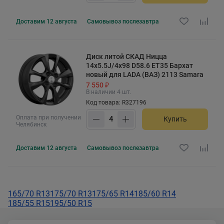
Доставим
12 августа
Самовывоз
послезавтра
Диск литой СКАД Ницца
14x5.5J/4x98 D58.6 ET35 Бархат
новый для LADA (ВАЗ) 2113 Samara
7 550 ₽
В наличии 4 шт.
Код товара: R327196
Оплата при получении
Купить
Челябинск
Доставим
12 августа
Самовывоз
послезавтра
165/70 R13
175/70 R13
175/65 R14
185/60 R14
185/55 R15
195/50 R15