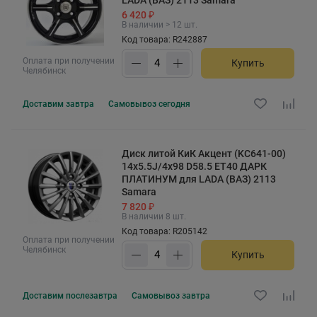
6 420 ₽
В наличии > 12 шт.
Код товара: R242887
Оплата при получении
Купить
Челябинск
Доставим
завтра
Самовывоз
сегодня
Диск литой КиК Акцент (KC641-00)
14x5.5J/4x98 D58.5 ET40 ДАРК
ПЛАТИНУМ для LADA (ВАЗ) 2113
Samara
7 820 ₽
В наличии 8 шт.
Код товара: R205142
Оплата при получении
Челябинск
Купить
Доставим
послезавтра
Самовывоз
завтра