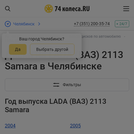
+7 (351) 200-35-74
Челябинск
24/7
Интернет-магазин шин и дисков
Подбор дисков по автомобилю
Ваш город Челябинск?
LADA (ВАЗ)
2113 Samara
Да
Выбрать другой
Диски на LADA (ВАЗ) 2113
Samara в Челябинске
Фильтры
Год выпуска LADA (ВАЗ) 2113
Samara
2004
2005