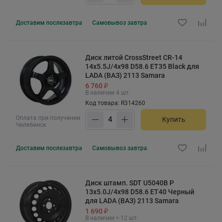
Доставим
послезавтра
Самовывоз
завтра
Диск литой CrossStreet CR-14
14x5.5J/4x98 D58.6 ET35 Black для
LADA (ВАЗ) 2113 Samara
6 760 ₽
В наличии 4 шт.
Код товара: R314260
Оплата при получении
Купить
Челябинск
Доставим
послезавтра
Самовывоз
завтра
Диск штамп. SDT U5040B P
13x5.0J/4x98 D58.6 ET40 Черный
для LADA (ВАЗ) 2113 Samara
1 690 ₽
В наличии > 12 шт.