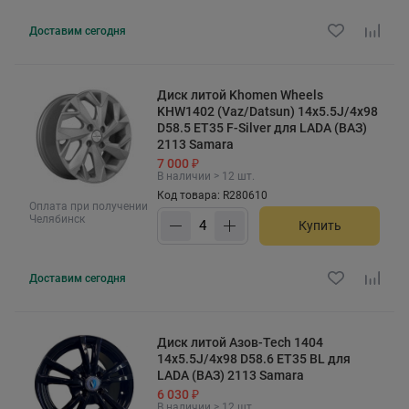
Доставим
сегодня
Диск литой Khomen Wheels
KHW1402 (Vaz/Datsun) 14x5.5J/4x98
D58.5 ET35 F-Silver для LADA (ВАЗ)
2113 Samara
7 000 ₽
В наличии > 12 шт.
Код товара: R280610
Оплата при получении
Челябинск
Купить
Доставим
сегодня
Диск литой Азов-Tech 1404
14x5.5J/4x98 D58.6 ET35 BL для
LADA (ВАЗ) 2113 Samara
6 030 ₽
В наличии > 12 шт.