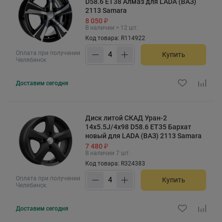
D58.6 ET38 Алмаз для LADA (ВАЗ)
2113 Samara
8 050 ₽
В наличии > 12 шт.
Код товара: R114922
Оплата при получении
Купить
Челябинск
Доставим
сегодня
Диск литой СКАД Уран-2
14x5.5J/4x98 D58.6 ET35 Бархат
новый для LADA (ВАЗ) 2113 Samara
7 480 ₽
В наличии 7 шт.
Код товара: R324383
Оплата при получении
Купить
Челябинск
Доставим
сегодня