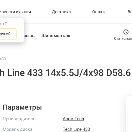
Новости и акции
Доставка
Оплата
В
нск?
ругой
О нас
Отзывы
Шиномонтаж
Статус за
 433
h Line 433 14x5.5J/4x98 D58.
Параметры
Производитель
Азов-Tech
Модель диска
Tech Line 433