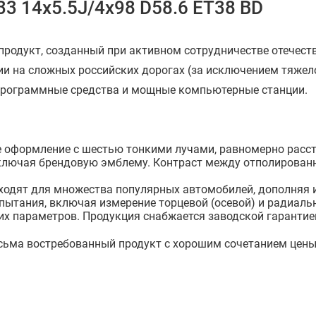
33 14x5.5J/4x98 D58.6 ET38 BD
 продукт, созданный при активном сотрудничестве отечест
ии на сложных российских дорогах (за исключением тяжел
программные средства и мощные компьютерные станции.
 оформление с шестью тонкими лучами, равномерно расст
ключая брендовую эмблему. Контраст между отполирован
ходят для множества популярных автомобилей, дополняя и
пытания, включая измерение торцевой (осевой) и радиальн
их параметров. Продукция снабжается заводской гарантие
весьма востребованный продукт с хорошим сочетанием цены