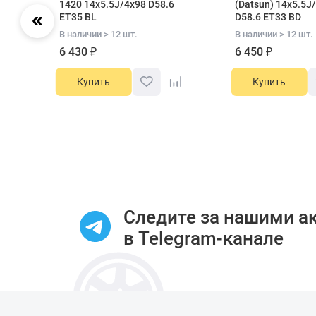
1420 14x5.5J/4x98 D58.6
(Datsun) 14x5.5J
ET35 BL
D58.6 ET33 BD
В наличии > 12 шт.
В наличии > 12 шт.
6 430 ₽
6 450 ₽
Купить
Купить
Item
1
of
11
Следите за нашими а
в Telegram-канале