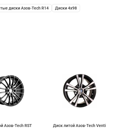
тые диски Азов-Tech R14
Диски 4x98
ой Азов-Tech RST
Диск литой Азов-Tech Venti
Ди