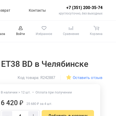
+7 (351) 200-35-74
озврат
Контакты
круглосуточно, без выходных
каза
Войти
Избранное
Сравнение
Корзина
6 ET38 BD
в Челябинске
Оставить отзыв
Код товара: R242887
В наличии > 12 шт.
Оплата при получении
6 420 ₽
25 680 ₽ за 4 шт.
Добавить в корзину