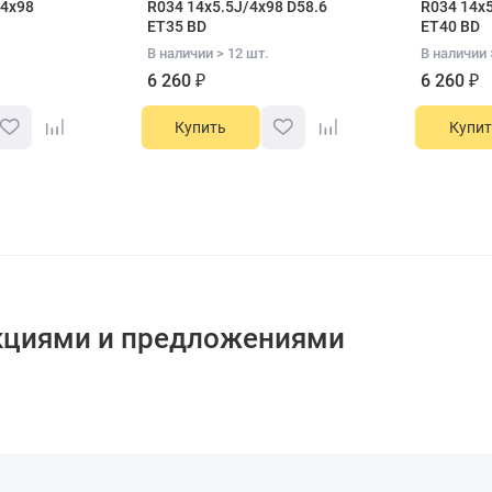
/4x98
R034 14x5.5J/4x98 D58.6
R034 14x5
ET35 BD
ET40 BD
В наличии > 12 шт.
В наличии 
6 260 ₽
6 260 ₽
Купить
Купит
кциями и предложениями