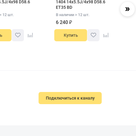
.5J/4x98 D58.6
1404 14x5.5J/4x98 D58.6
14
ET35 BD
В 
> 12 шт.
В наличии > 12 шт.
6
6 240 ₽
ь
Купить
Подключиться к каналу