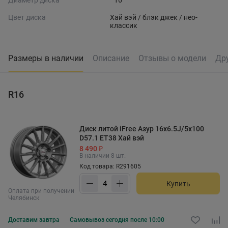
Диаметр диска
16
Цвет диска
Хай вэй / блэк джек / нео-
классик
Размеры в наличии
Описание
Отзывы о модели
Др
R16
Диск литой iFree Азур 16x6.5J/5x100
D57.1 ET38 Хай вэй
8 490 ₽
В наличии 8 шт.
Код товара: R291605
Купить
Оплата при получении
Челябинск
Доставим
завтра
Самовывоз
сегодня после 10:00