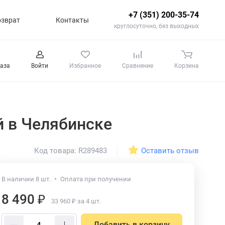
+7 (351) 200-35-74
озврат
Контакты
круглосуточно, без выходных
каза
Войти
Избранное
Сравнение
Корзина
эй
в Челябинске
Оставить отзыв
Код товара: R289483
В наличии 8 шт.
Оплата при получении
8 490 ₽
33 960 ₽ за 4 шт.
Добавить в корзину