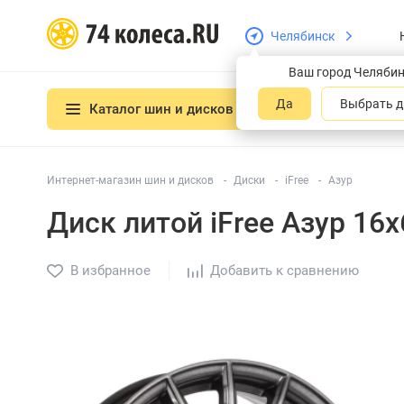
Челябинск
Ваш город Челяби
Да
Выбрать д
Каталог шин и дисков
Интернет-магазин шин и дисков
Диски
iFree
Азур
Диск литой iFree Азур 16
В избранное
Добавить к сравнению