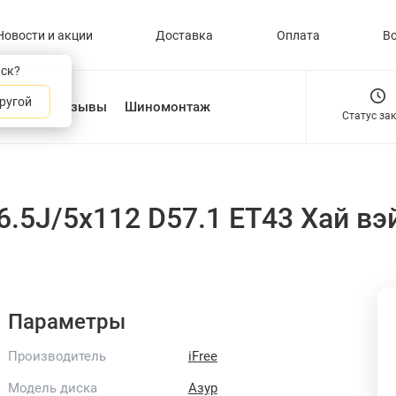
Новости и акции
Доставка
Оплата
В
нск?
ругой
О нас
Отзывы
Шиномонтаж
Статус за
x6.5J/5x112 D57.1 ET43 Хай в
Параметры
Производитель
iFree
Модель диска
Азур