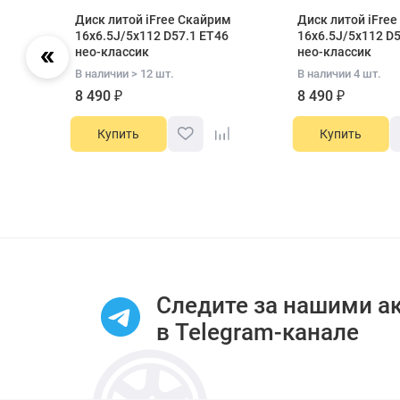
Диск литой iFree Скайрим
Диск литой iFree
6
16x6.5J/5x112 D57.1 ET46
16x6.5J/5x112 D5
нео-классик
нео-классик
В наличии > 12 шт.
В наличии 4 шт.
8 490 ₽
8 490 ₽
Купить
Купить
Item
1
of
12
Следите за нашими а
в Telegram-канале