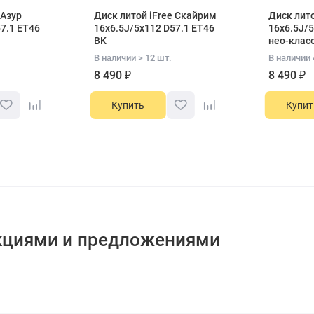
 Азур
Диск литой iFree Скайрим
Диск лито
7.1 ET46
16x6.5J/5x112 D57.1 ET46
16x6.5J/5
BK
нео-клас
В наличии > 12 шт.
В наличии 
8 490 ₽
8 490 ₽
Купить
Купит
кциями и предложениями