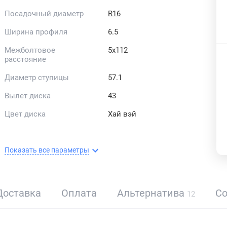
Посадочный диаметр
R16
Ширина профиля
6.5
Межболтовое
5x112
расстояние
Диаметр ступицы
57.1
Вылет диска
43
Цвет диска
Хай вэй
Показать все параметры
Доставка
Оплата
Альтернатива
С
12