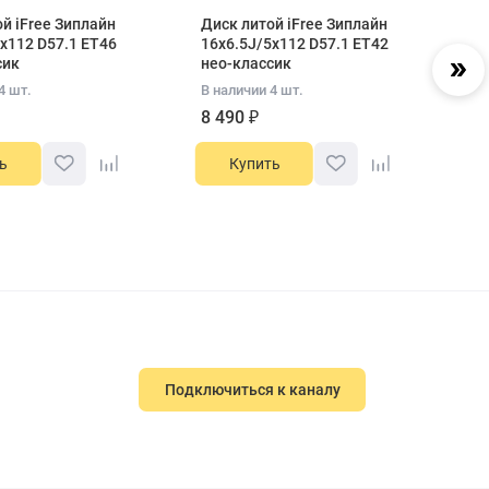
й iFree Зиплайн
Диск литой iFree Зиплайн
Ди
x112 D57.1 ET46
16x6.5J/5x112 D57.1 ET42
Up
сик
нео-классик
E
4 шт.
В наличии 4 шт.
В 
8 490 ₽
8
ь
Купить
Подключиться к каналу