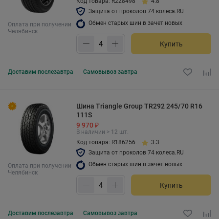
Код товара: R228498
4.8
Защита от проколов 74 колеса.RU
Обмен старых шин в зачет новых
Оплата при получении
Челябинск
Купить
Доставим
послезавтра
Самовывоз
завтра
Шина Triangle Group TR292 245/70 R16
111S
9 970 ₽
В наличии > 12 шт.
Код товара: R186256
3.3
Защита от проколов 74 колеса.RU
Обмен старых шин в зачет новых
Оплата при получении
Челябинск
Купить
Доставим
послезавтра
Самовывоз
завтра