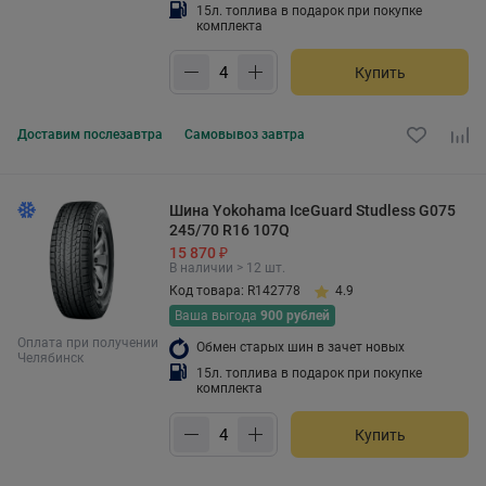
15л. топлива в подарок при покупке
комплекта
Купить
Доставим
послезавтра
Самовывоз
завтра
Шина Yokohama IceGuard Studless G075
245/70 R16 107Q
15 870 ₽
В наличии > 12 шт.
Код товара: R142778
4.9
Ваша выгода
900 рублей
Оплата при получении
Обмен старых шин в зачет новых
Челябинск
15л. топлива в подарок при покупке
комплекта
Купить