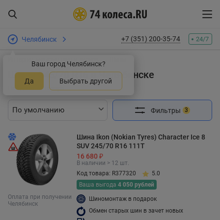
+7 (351) 200-35-74
Челябинск
24/7
Интернет-магазин шин и дисков
Шины
Ваш город Челябинск?
Шины 245/70 R16 в Челябинске
Да
Выбрать другой
Найдено 74 товара
Фильтры
3
Шина Ikon (Nokian Tyres) Character Ice 8
SUV 245/70 R16 111T
16 680 ₽
В наличии > 12 шт.
Код товара: R377320
5.0
Ваша выгода
4 050 рублей
Оплата при получении
Шиномонтаж в подарок
Челябинск
Обмен старых шин в зачет новых