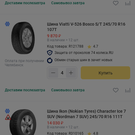
Доставим
послезавтра
Самовывоз
завтра
Шина Viatti V-526 Bosco S/T 245/70 R16
107T
9 870 ₽
В наличии > 12 шт.
Код товара: R121788
4.7
Защита от проколов 74 колеса.RU
Обмен старых шин в зачет новых
Оплата при получении
Челябинск
Купить
Доставим
послезавтра
Самовывоз
завтра
Шина Ikon (Nokian Tyres) Character Ice 7
SUV (Nordman 7 SUV) 245/70 R16 111T
14 030 ₽
В наличии > 12 шт.
Код товара: R310165
4.8