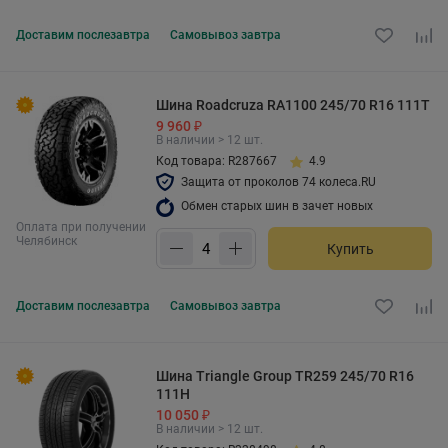
Доставим
послезавтра
Самовывоз
завтра
Шина Roadcruza RA1100 245/70 R16 111T
9 960 ₽
В наличии > 12 шт.
Код товара: R287667
4.9
Защита от проколов 74 колеса.RU
Обмен старых шин в зачет новых
Оплата при получении
Челябинск
Купить
Доставим
послезавтра
Самовывоз
завтра
Шина Triangle Group TR259 245/70 R16
111H
10 050 ₽
В наличии > 12 шт.