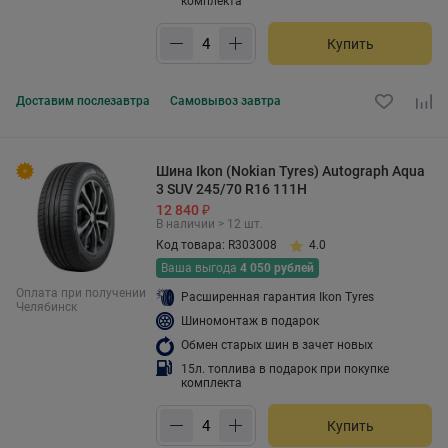
комплекта
Купить
Доставим
послезавтра
Самовывоз
завтра
Шина Ikon (Nokian Tyres) Autograph Aqua
3 SUV 245/70 R16 111H
12 840 ₽
В наличии > 12 шт.
Код товара: R303008
4.0
Ваша выгода
4 050 рублей
Оплата при получении
Расширенная гарантия Ikon Tyres
Челябинск
Шиномонтаж в подарок
Обмен старых шин в зачет новых
15л. топлива в подарок при покупке
комплекта
Купить