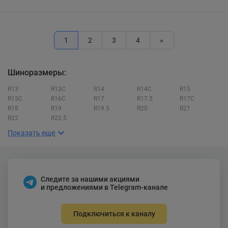
1
2
3
4
»
Шиноразмеры:
R13
R13C
R14
R14C
R15
R15C
R16C
R17
R17.5
R17C
R18
R19
R19.5
R20
R21
R22
R22.5
Показать еще
Следите за нашими акциями
и предложениями в Telegram-канале
Подключиться к каналу