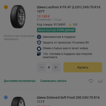
Шина Laufenn X Fit AT (LC01) 245/70 R16
107T
12 130 ₽
В наличии > 12 шт.
Код товара: R124895
5.0
Ваша выгода
4 050 рублей
Оплата при получении
Шиномонтаж в подарок
Челябинск
Защита от проколов 74 колеса.RU
Обмен старых шин в зачет новых
15л. топлива в подарок при покупке
комплекта
Купить
Доставим
послезавтра
Самовывоз
завтра
Шина Gislaved Soft Frost 200 245/70 R16
111T