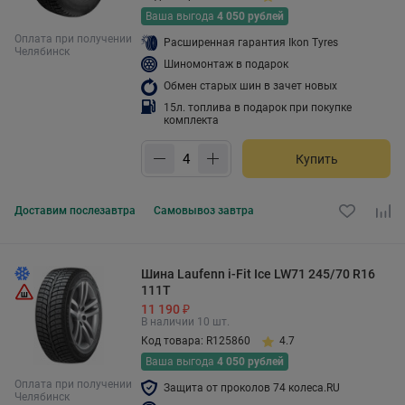
Ваша выгода
4 050 рублей
Оплата при получении
Расширенная гарантия Ikon Tyres
Челябинск
Шиномонтаж в подарок
Обмен старых шин в зачет новых
15л. топлива в подарок при покупке
комплекта
Купить
Доставим
послезавтра
Самовывоз
завтра
Шина Laufenn i-Fit Ice LW71 245/70 R16
111T
11 190 ₽
В наличии 10 шт.
Код товара: R125860
4.7
Ваша выгода
4 050 рублей
Оплата при получении
Защита от проколов 74 колеса.RU
Челябинск