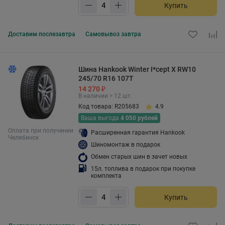
Купить
Доставим
послезавтра
Самовывоз
завтра
Шина Hankook Winter I*cept X RW10
245/70 R16 107T
14 270 ₽
В наличии > 12 шт.
Код товара: R205683
4.9
Ваша выгода
4 050 рублей
Оплата при получении
Расширенная гарантия Hankook
Челябинск
Шиномонтаж в подарок
Обмен старых шин в зачет новых
15л. топлива в подарок при покупке
комплекта
Купить