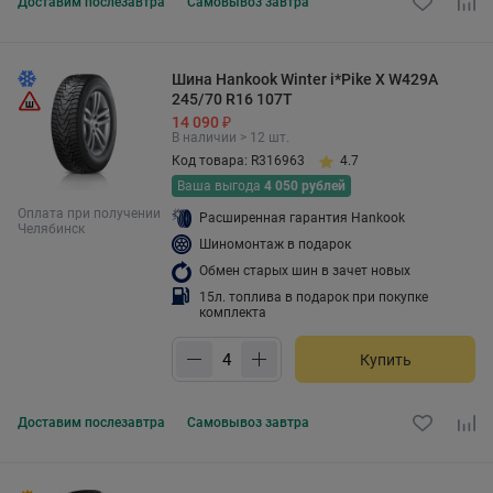
Доставим
послезавтра
Самовывоз
завтра
Шина Hankook Winter i*Pike X W429A
245/70 R16 107T
14 090 ₽
В наличии > 12 шт.
Код товара: R316963
4.7
Ваша выгода
4 050 рублей
Оплата при получении
Расширенная гарантия Hankook
Челябинск
Шиномонтаж в подарок
Обмен старых шин в зачет новых
15л. топлива в подарок при покупке
комплекта
Купить
Доставим
послезавтра
Самовывоз
завтра