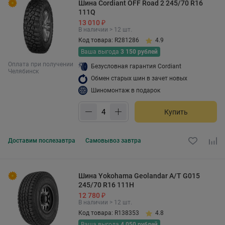
Шина Cordiant OFF Road 2 245/70 R16
111Q
13 010 ₽
В наличии > 12 шт.
Код товара: R281286
4.9
Ваша выгода
3 150 рублей
Оплата при получении
Безусловная гарантия Cordiant
Челябинск
Обмен старых шин в зачет новых
Шиномонтаж в подарок
Купить
Доставим
послезавтра
Самовывоз
завтра
Шина Yokohama Geolandar A/T G015
245/70 R16 111H
12 780 ₽
В наличии > 12 шт.
Код товара: R138353
4.8
Ваша выгода
4 050 рублей