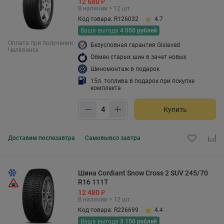
12 680 ₽
В наличии > 12 шт.
Код товара: R126032
4.7
Ваша выгода
4 050 рублей
Оплата при получении
Безусловная гарантия Gislaved
Челябинск
Обмен старых шин в зачет новых
Шиномонтаж в подарок
15л. топлива в подарок при покупке
комплекта
Купить
Доставим
послезавтра
Самовывоз
завтра
Шина Cordiant Snow Cross 2 SUV 245/70
R16 111T
12 480 ₽
В наличии > 12 шт.
Код товара: R226699
4.4
Ваша выгода
3 150 рублей