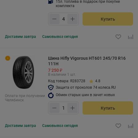
15л. топлива в подарок при покупке
комплекта
Купить
Доставим
завтра
Самовывоз
сегодня
Шина Hifly Vigorous HT601 245/70 R16
111H
7 250 ₽
В наличии 1 шт.
Код товара: R283728
4.8
Защита от проколов 74 колеса.RU
Обмен старых шин в зачет новых
Оплата при получении
Челябинск
Купить
Доставим
завтра
Самовывоз
сегодня