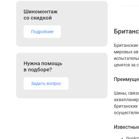
Шиномонтаж
со скидкой
Британс
Подробнее
Британские
мировых авт
испытатель
Нужна помощь
ценятся за 
в подборе?
Преимущес
Задать вопрос
Шины, связа
аквапланиро
британских 
осуществляе
Известные
Dunlo