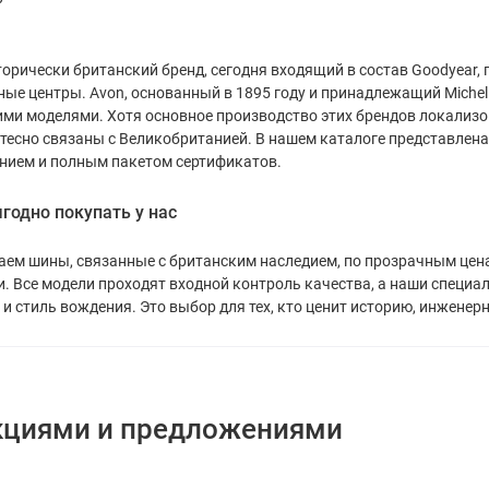
торически британский бренд, сегодня входящий в состав Goodyear,
ые центры. Avon, основанный в 1895 году и принадлежащий Micheli
ми моделями. Хотя основное производство этих брендов локализов
тесно связаны с Великобританией. В нашем каталоге представлен
нием и полным пакетом сертификатов.
годно покупать у нас
ем шины, связанные с британским наследием, по прозрачным ценам
. Все модели проходят входной контроль качества, а наши специ
и стиль вождения. Это выбор для тех, кто ценит историю, инженер
кциями и предложениями