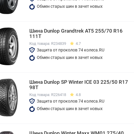
Обмен старых шин в зачет новых
Шина Dunlop Grandtrek AT5 255/70 R16
111T
Код товара: R234839
4.7
Защита от проколов 74 колеса.RU
Обмен старых шин в зачет новых
Шина Dunlop SP Winter ICE 03 225/50 R17
98T
Код товара: R226418
4.8
Защита от проколов 74 колеса.RU
Обмен старых шин в зачет новых
Шина Dunlop Winter Maxx WM01 275/40