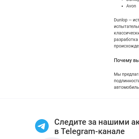
Avon
Dunlop — ис
испытательн
классически
разработка 
происхожде
Почему вы
Мы предлага
подлинности
автомобиль 
Следите за нашими а
в Telegram-канале