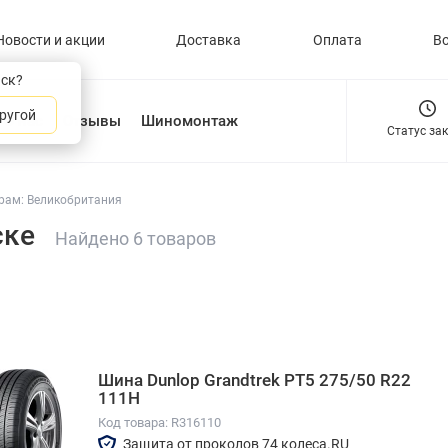
Новости и акции
Доставка
Оплата
В
нск?
ругой
О нас
Отзывы
Шиномонтаж
Статус за
рам: Великобритания
ске
Найдено 6 товаров
Шина Dunlop Grandtrek PT5 275/50 R22
111H
Код товара: R316110
Защита от проколов 74 колеса.RU