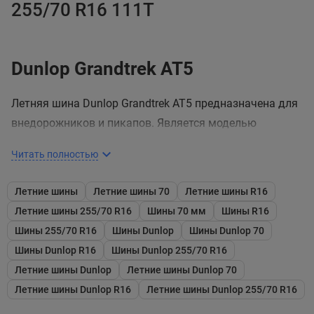
255/70 R16 111T
Dunlop Grandtrek AT5
Летняя шина Dunlop Grandtrek AT5 предназначена для
внедорожников и пикапов. Является моделью
категории All Terrain, эффективной, как на
Читать полностью
асфальтированных дорогах, так и грунтовых
поверхностях. Характеризуется улучшенным
Летние шины
Летние шины 70
Летние шины R16
сцеплением и курсовой устойчивостью, надежностью
Летние шины 255/70 R16
Шины 70 мм
Шины R16
и длительным сроком службы в самых сложных
Шины 255/70 R16
Шины Dunlop
Шины Dunlop 70
условиях.
Шины Dunlop R16
Шины Dunlop 255/70 R16
Летние шины Dunlop
Летние шины Dunlop 70
Беговая часть протектора изготовлена из резиновой
Летние шины Dunlop R16
Летние шины Dunlop 255/70 R16
смеси на основе двуокиси кремния, полимеров и
технического углерода. Такая резиновая смесь