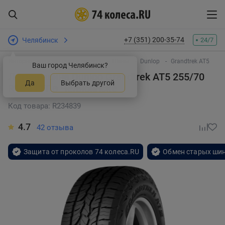
+7 (351) 200-35-74
Челябинск
24/7
Интернет-магазин шин и дисков
Шины
Dunlop
Grandtrek AT5
Ваш город Челябинск?
Летняя шина Dunlop Grandtrek AT5 255/70
Да
Выбрать другой
R16 111T
в Челябинске
Код товара: R234839
4.7
42 отзыва
Защита от проколов 74 колеса.RU
Обмен старых шин