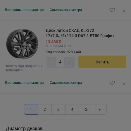
Доставим
послезавтра
Самовывоз
завтра
Диск литой СКАД KL-372
17x7.0J/5x114.3 D67.1 ET50 Графит
13 480 ₽
В наличии 4 шт.
Код товара: R283340
Купить
Оплата при получении
Челябинск
Доставим
послезавтра
Самовывоз
завтра
1
2
3
4
5
»
Диаметр дисков