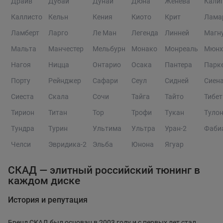
Драйв
Дубай
Дунай
Дюна
Женева
Кали
Каллисто
Кельн
Кения
Киото
Крит
Лама
Ламберт
Ларго
Ле Ман
Легенда
Линней
Магн
Мальта
Манчестер
Мельбурн
Монако
Монреаль
Мюнх
Нагоя
Ницца
Онтарио
Осака
Пантера
Парк
Порту
Рейнджер
Сафари
Сеул
Сидней
Сиен
Сиеста
Скала
Сочи
Тайга
Тайто
Тибет
Тирион
Титан
Тор
Трофи
Тукан
Туло
Тундра
Турин
Ультима
Ультра
Уран-2
Фаби
Челси
Эвридика-2
Эльба
Юнона
Ягуар
СКАД — элитный российский тюнинг в
каждом диске
История и репутация
Бренд СКАД был основан в 2003 году и с первых лет стал