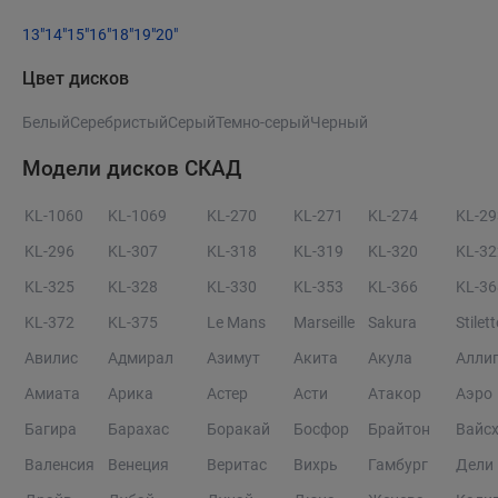
13"
14"
15"
16"
18"
19"
20"
Цвет дисков
Белый
Серебристый
Серый
Темно-серый
Черный
Модели дисков СКАД
KL-1060
KL-1069
KL-270
KL-271
KL-274
KL-29
KL-296
KL-307
KL-318
KL-319
KL-320
KL-32
KL-325
KL-328
KL-330
KL-353
KL-366
KL-36
KL-372
KL-375
Le Mans
Marseille
Sakura
Stilet
Авилис
Адмирал
Азимут
Акита
Акула
Алли
Амиата
Арика
Астер
Асти
Атакор
Аэро
Багира
Барахас
Боракай
Босфор
Брайтон
Вайс
Валенсия
Венеция
Веритас
Вихрь
Гамбург
Дели