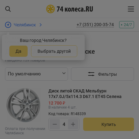
+7 (351) 200-35-74
Челябинск
24/7
Интернет-магазин шин и дисков
Диски
Ваш город Челябинск?
Поиск дисков по параметрам:
Диски СКАД R17 в Челябинске
Да
Выбрать другой
Найдено 159 товаров
Фильтры
Диск литой СКАД Мельбурн
17x7.0J/5x114.3 D67.1 ET45 Селена
12 700 ₽
В наличии 4 шт.
Код товара: R148339
Купить
Оплата при получении
Челябинск