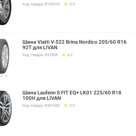
Код товара: R195375
4.5
Шина Viatti V-522 Brina Nordico 205/60 R16
92T для LIVAN
Код товара: R32908
4.2
Шина Laufenn S FIT EQ+ LK01 225/60 R18
100H для LIVAN
Код товара: R301985
3.5