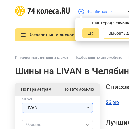
Челябинск
Ваш город Челяби
Да
Выбрать д
Каталог шин и дисков
Интернет-магазин шин и дисков
Подбор шин по автомобилю
Шины на LIVAN в Челяби
Список
По параметрам
По автомобилю
Марка
S6 pro
Лучшие
Модель