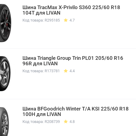
Шина TracMax X-Privilo S360 225/60 R18
104T для LIVAN
Код товара: R295185
4.7
Шина Triangle Group Trin PL01 205/60 R16
96R для LIVAN
Код товара: R173781
4.4
Шина BFGoodrich Winter T/A KSI 225/60 R18
100H для LIVAN
Код товара: R208739
4.8