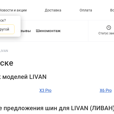
Новости и акции
Доставка
Оплата
В
нск?
ругой
О нас
Отзывы
Шиномонтаж
Статус за
LIVAN
нске
 моделей LIVAN
X3 Pro
X6 Pro
 предложения шин для LIVAN (ЛИВАН