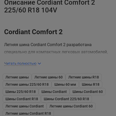
Описание Cordiant Comfort 2
225/60 R18 104V
Cordiant Comfort 2
Летняя шина Cordiant Comfort 2 разработана
специально для компактных легковых автомобилей,
большая часть эксплуатации которых проходит в
Читать полностью
пределах городской черты. Модель характеризуется
высоким уровнем комфорта, надежностью и
Летние шины
Летние шины 60
Летние шины R18
безопасностью на мокрой дороге.
Летние шины 225/60 R18
Шины 60 мм
Шины R18
2-слойный протектор
Шины 225/60 R18
Шины Cordiant
Шины Cordiant 60
Шины Cordiant R18
Шины Cordiant 225/60 R18
Шина отличается мягкостью хода. Данное свойство
Летние шины Cordiant
Летние шины Cordiant 60
обеспечивается использованием 2-слойного
Летние шины Cordiant R18