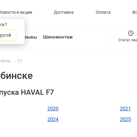
Новости и акции
Доставка
Оплата
В
нск?
ругой
О нас
Отзывы
Шиномонтаж
Статус за
HAVAL
F7
ябинске
пуска HAVAL F7
2020
2021
2024
2025