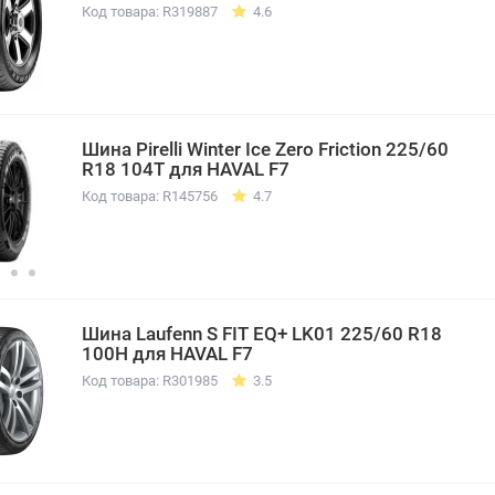
Код товара: R319887
4.6
Шина Pirelli Winter Ice Zero Friction 225/60
R18 104T для HAVAL F7
Код товара: R145756
4.7
Шина Laufenn S FIT EQ+ LK01 225/60 R18
100H для HAVAL F7
Код товара: R301985
3.5