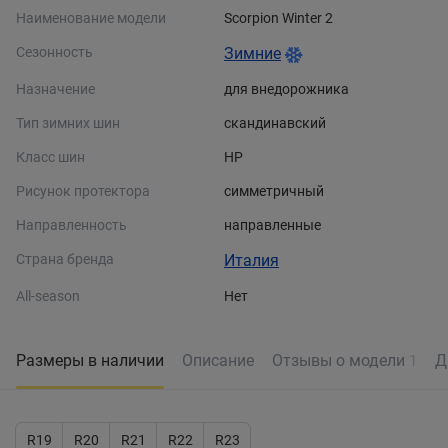
Наименование модели
Scorpion Winter 2
Сезонность
Зимние
Назначение
для внедорожника
Тип зимних шин
скандинавский
Класс шин
HP
Рисунок протектора
симметричный
Направленность
направленные
Страна бренда
Италия
All-season
Нет
Размеры в наличии
Описание
Отзывы о модели
Д
1
R19
R20
R21
R22
R23