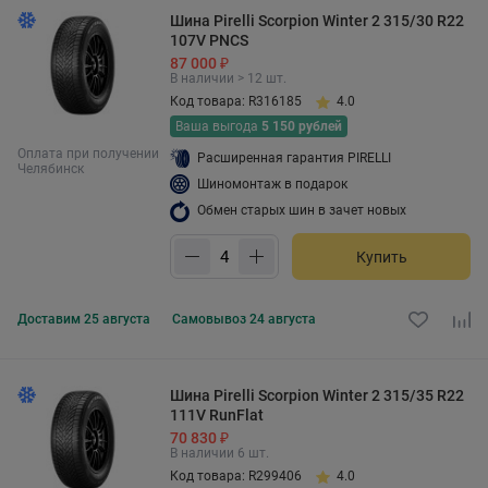
Шина Pirelli Scorpion Winter 2 315/30 R22
107V PNCS
87 000 ₽
В наличии > 12 шт.
Код товара: R316185
4.0
Ваша выгода
5 150 рублей
Оплата при получении
Расширенная гарантия PIRELLI
Челябинск
Шиномонтаж в подарок
Обмен старых шин в зачет новых
Купить
Доставим
25 августа
Самовывоз
24 августа
Шина Pirelli Scorpion Winter 2 315/35 R22
111V RunFlat
70 830 ₽
В наличии 6 шт.
Код товара: R299406
4.0