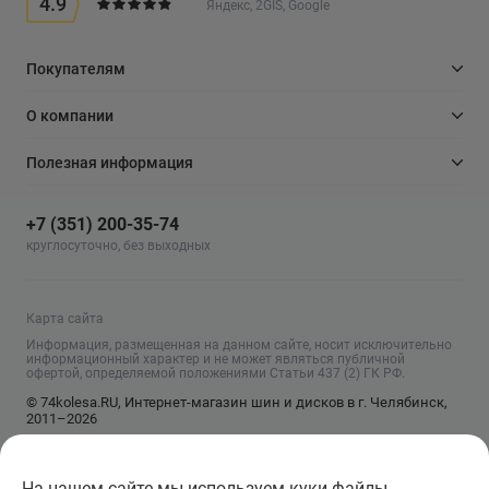
4.9
Яндекс, 2GIS, Google
Покупателям
О компании
Полезная информация
+7 (351) 200-35-74
круглосуточно, без выходных
Карта сайта
Информация, размещенная на данном сайте, носит исключительно
информационный характер и не может являться публичной
офертой, определяемой положениями Статьи 437 (2) ГК РФ.
© 74kolesa.RU, Интернет-магазин шин и дисков в г. Челябинск,
2011–2026
На нашем сайте мы используем куки файлы