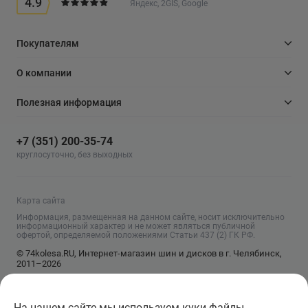
4.9
Яндекс, 2GIS, Google
Покупателям
О компании
Полезная информация
+7 (351) 200-35-74
круглосуточно, без выходных
Карта сайта
Информация, размещенная на данном сайте, носит исключительно
информационный характер и не может являться публичной
офертой, определяемой положениями Статьи 437 (2) ГК РФ.
© 74kolesa.RU, Интернет-магазин шин и дисков в г. Челябинск,
2011–2026
На нашем сайте мы используем куки файлы