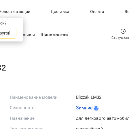
Новости и акции
Доставка
Оплата
В
нск?
ругой
О нас
Отзывы
Шиномонтаж
Статус за
32
Наименование модели
Blizzak LM32
Сезонность
Зимние
Назначение
для легкового автомоби
Тип зимних шин
европейский