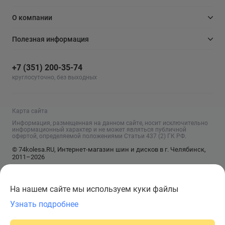
О компании
Полезная информация
+7 (351) 200-35-74
круглосуточно, без выходных
Карта сайта
Информация, размещенная на данном сайте, носит исключительно
информационный характер и не может являться публичной
офертой, определяемой положениями Статьи 437 (2) ГК РФ.
© 74kolesa.RU, Интернет-магазин шин и дисков в г. Челябинск,
2011–2026
На нашем сайте мы используем куки файлы
Узнать подробнее