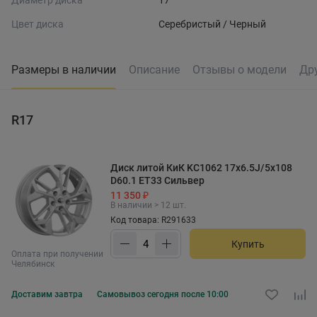
Диаметр диска
17
Цвет диска
Серебристый / Черный
Размеры в наличии
Описание
Отзывы о модели
Др
R17
Диск литой КиК KC1062 17x6.5J/5x108
D60.1 ET33 Сильвер
11 350 ₽
В наличии > 12 шт.
Код товара: R291633
Купить
Оплата при получении
Челябинск
Доставим
завтра
Самовывоз
сегодня после 10:00