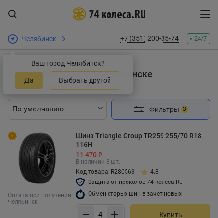
+7 (351) 200-35-74
Челябинск
24/7
Интернет-магазин шин и дисков
Шины
Ваш город Челябинск?
Шины 255/70 R18 в Челябинске
Да
Выбрать другой
Найдено 9 товаров
Фильтры
3
Шина Triangle Group TR259 255/70 R18
116H
11 470 ₽
В наличии 8 шт.
Код товара: R280563
4.8
Защита от проколов 74 колеса.RU
Обмен старых шин в зачет новых
Оплата при получении
Челябинск
Купить