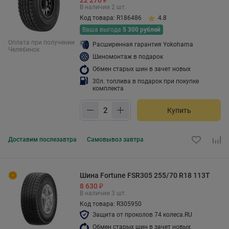
22 270 ₽
В наличии 2 шт.
Код товара: R186486
4.8
Ваша выгода
5 300 рублей
Оплата при получении
Расширенная гарантия Yokohama
Челябинск
Шиномонтаж в подарок
Обмен старых шин в зачет новых
30л. топлива в подарок при покупке
комплекта
Купить
Доставим
послезавтра
Самовывоз
завтра
Шина Fortune FSR305 255/70 R18 113T
8 630 ₽
В наличии 3 шт.
Код товара: R305950
Защита от проколов 74 колеса.RU
Обмен старых шин в зачет новых