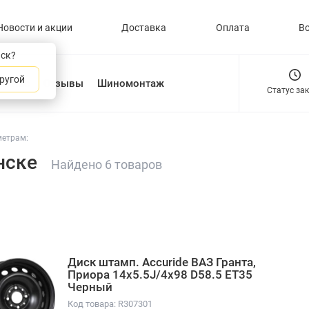
Новости и акции
Доставка
Оплата
В
нск?
ругой
О нас
Отзывы
Шиномонтаж
Статус за
метрам:
нске
Найдено 6 товаров
Диск штамп. Accuride ВАЗ Гранта,
Приора 14x5.5J/4x98 D58.5 ET35
Черный
Код товара: R307301