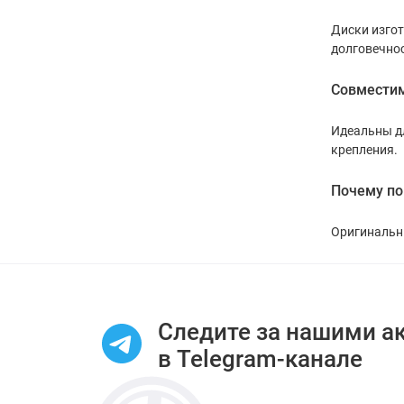
Диски изго
долговечнос
Совместим
Идеальны дл
крепления.
Почему по
Оригинальны
Следите за нашими а
в Telegram-канале