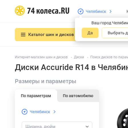
Челябинск
Ваш город Челяби
Да
Выбрать д
Каталог шин и дисков
Интернет-магазин шин и дисков
Диски
Поиск дисков по пара
Диски Accuride R14 в Челяби
Размеры и параметры
По параметрам
По автомобилю
Челябинск
Ширина, дюйм