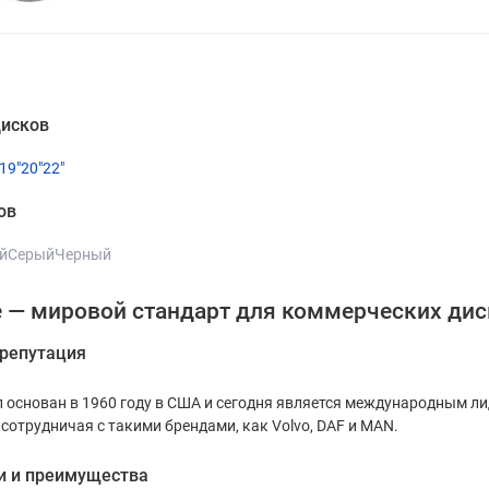
исков
19"
20"
22"
ов
й
Серый
Черный
e — мировой стандарт для коммерческих дис
 репутация
л основан в 1960 году в США и сегодня является международным л
 сотрудничая с такими брендами, как Volvo, DAF и MAN.
и и преимущества