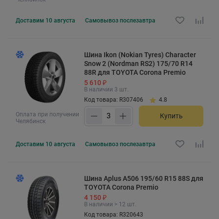
Доставим
10 августа
Самовывоз
послезавтра
Шина Ikon (Nokian Tyres) Character
Snow 2 (Nordman RS2) 175/70 R14
88R для TOYOTA Corona Premio
5 610 ₽
В наличии 3 шт.
Код товара: R307406
4.8
Оплата при получении
Купить
Челябинск
Доставим
10 августа
Самовывоз
послезавтра
Шина Aplus A506 195/60 R15 88S для
TOYOTA Corona Premio
4 150 ₽
В наличии > 12 шт.
Код товара: R320643