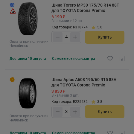
Шина Torero MP30 175/70 R14 88T
для TOYOTA Corona Premio
6 190 ₽
В наличии > 12 шт.
Код товара: R318774
5.0
Купить
Оплата при получении
Челябинск
Доставим
10 августа
Самовывоз
послезавтра
Шина Aplus A608 195/60 R15 88V
для TOYOTA Corona Premio
3 830 ₽
В наличии 3 шт.
Код товара: R225532
3.8
Купить
Оплата при получении
Челябинск
Доставим
10 августа
Самовывоз
послезавтра