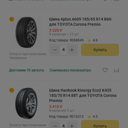
Шина Aplus A609 185/65 R14 86H
для TOYOTA Corona Premio
3 220 ₽
В наличии > 12 шт.
Код товара: R268045
4.6
Купить
Оплата при получении
Челябинск
Доставим
10 августа
Самовывоз
послезавтра
Шина Hankook Kinergy Eco2 K435
185/70 R14 88T для TOYOTA Corona
Premio
5 410 ₽
В наличии 5 шт.
Код товара: R216312
4.5
Оплата при получении
Купить