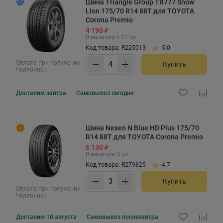
Шина Triangle Group TR777 Snow
Lion 175/70 R14 88T для TOYOTA
Corona Premio
4 190 ₽
В наличии > 12 шт.
Код товара: R225013
5.0
Оплата при получении
Купить
Челябинск
Доставим
завтра
Самовывоз
сегодня
Шина Nexen N Blue HD Plus 175/70
R14 88T для TOYOTA Corona Premio
6 130 ₽
В наличии 3 шт.
Код товара: R279825
4.7
Купить
Оплата при получении
Челябинск
Доставим
10 августа
Самовывоз
послезавтра