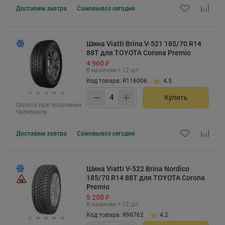
Доставим
завтра
Самовывоз
сегодня
Шина Viatti Brina V-521 185/70 R14
88T для TOYOTA Corona Premio
4 960 ₽
В наличии > 12 шт.
Код товара: R116006
4.5
Купить
Оплата при получении
Челябинск
Доставим
завтра
Самовывоз
сегодня
Шина Viatti V-522 Brina Nordico
185/70 R14 88T для TOYOTA Corona
Premio
5 250 ₽
В наличии > 12 шт.
Код товара: R98762
4.2