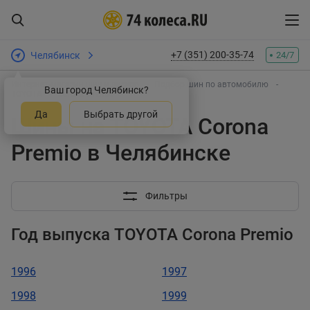
+7 (351) 200-35-74
Челябинск
24/7
Интернет-магазин шин и дисков
Подбор шин по автомобилю
Ваш город Челябинск?
TOYOTA
Corona Premio
Да
Выбрать другой
Шины на TOYOTA Corona
Premio в Челябинске
Фильтры
Год выпуска TOYOTA Corona Premio
1996
1997
1998
1999