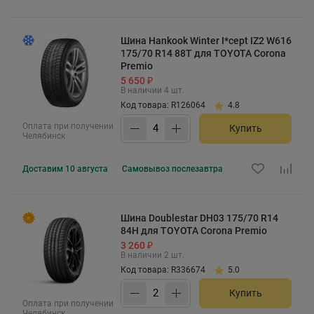
Шина Hankook Winter I*cept IZ2 W616
175/70 R14 88T для TOYOTA Corona
Premio
5 650 ₽
В наличии 4 шт.
Код товара: R126064
4.8
Оплата при получении
Купить
Челябинск
Доставим
10 августа
Самовывоз
послезавтра
Шина Doublestar DH03 175/70 R14
84H для TOYOTA Corona Premio
3 260 ₽
В наличии 2 шт.
Код товара: R336674
5.0
Купить
Оплата при получении
Челябинск