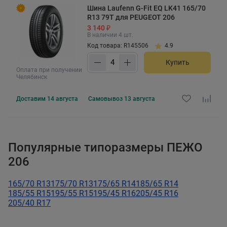
Шина Laufenn G-Fit EQ LK41 165/70
R13 79T для PEUGEOT 206
3 140 ₽
В наличии 4 шт.
Код товара: R145506
4.9
Купить
Оплата при получении
Челябинск
Доставим
14 августа
Самовывоз
13 августа
Популярные типоразмеры ПЕЖО
206
165/70 R13
175/70 R13
175/65 R14
185/65 R14
185/55 R15
195/55 R15
195/45 R16
205/45 R16
205/40 R17