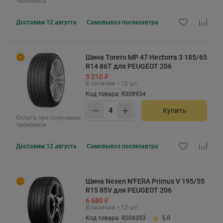
Челябинск
Доставим
12 августа
Самовывоз
послезавтра
Шина Torero MP 47 Hectorra 3 185/65
R14 86T для PEUGEOT 206
5 210 ₽
В наличии > 12 шт.
Код товара: R308934
Купить
Оплата при получении
Челябинск
Доставим
12 августа
Самовывоз
послезавтра
Шина Nexen N'FERA Primus V 195/55
R15 85V для PEUGEOT 206
6 680 ₽
В наличии > 12 шт.
Код товара: R304353
5.0