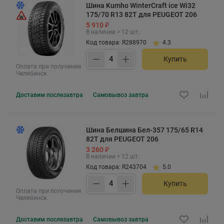
Шина Kumho WinterCraft ice Wi32
175/70 R13 82T для PEUGEOT 206
5 910 ₽
В наличии > 12 шт.
Код товара: R288970
4.3
Купить
Оплата при получении
Челябинск
Доставим
послезавтра
Самовывоз
завтра
Шина Белшина Бел-357 175/65 R14
82T для PEUGEOT 206
3 260 ₽
В наличии > 12 шт.
Код товара: R243704
5.0
Купить
Оплата при получении
Челябинск
Доставим
послезавтра
Самовывоз
завтра