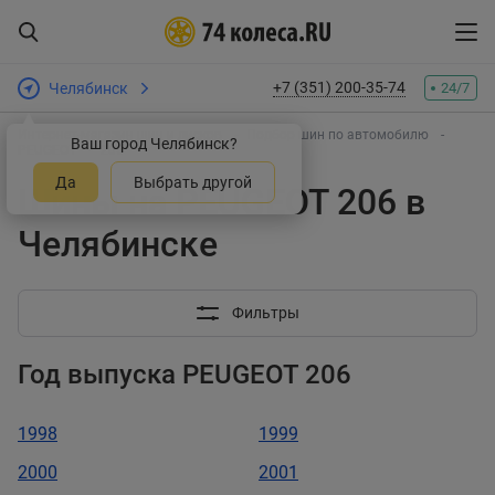
+7 (351) 200-35-74
Челябинск
24/7
Интернет-магазин шин и дисков
Подбор шин по автомобилю
Ваш город Челябинск?
PEUGEOT
206
Да
Выбрать другой
Шины на PEUGEOT 206 в
Челябинске
Фильтры
Год выпуска PEUGEOT 206
1998
1999
2000
2001