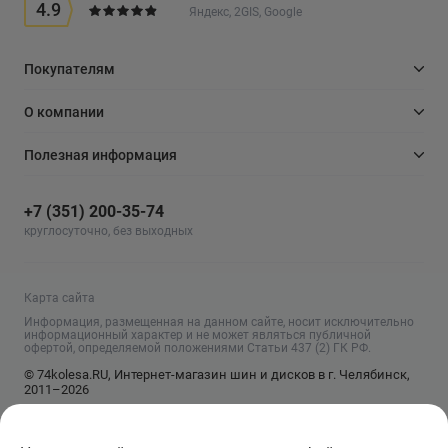
4.9
Яндекс, 2GIS, Google
Покупателям
О компании
Полезная информация
+7 (351) 200-35-74
круглосуточно, без выходных
Карта сайта
Информация, размещенная на данном сайте, носит исключительно
информационный характер и не может являться публичной
офертой, определяемой положениями Статьи 437 (2) ГК РФ.
© 74kolesa.RU, Интернет-магазин шин и дисков в г. Челябинск,
2011–2026