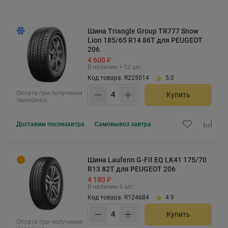
Шина Triangle Group TR777 Snow
Lion 185/65 R14 86T для PEUGEOT
206
4 600 ₽
В наличии > 12 шт.
Код товара: R225014
5.0
Оплата при получении
Купить
Челябинск
Доставим
послезавтра
Самовывоз
завтра
Шина Laufenn G-Fit EQ LK41 175/70
R13 82T для PEUGEOT 206
4 180 ₽
В наличии 4 шт.
Код товара: R124884
4.9
Купить
Оплата при получении