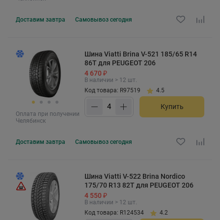
Доставим
завтра
Самовывоз
сегодня
Шина Viatti Brina V-521 185/65 R14
86T для PEUGEOT 206
4 670 ₽
В наличии > 12 шт.
Код товара: R97519
4.5
Купить
Оплата при получении
Челябинск
Доставим
завтра
Самовывоз
сегодня
Шина Viatti V-522 Brina Nordico
175/70 R13 82T для PEUGEOT 206
4 550 ₽
В наличии > 12 шт.
Код товара: R124534
4.2