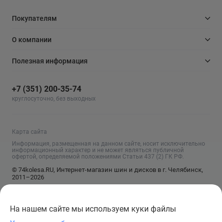
Покупателям
О компании
Полезная информация
+7 (351) 200-35-74
круглосуточно, без выходных
Карта сайта
Информация, размещенная на данном сайте, носит исключительно
информационный характер и не может являться публичной
офертой, определяемой положениями Статьи 437 (2) ГК РФ.
© 74kolesa.RU, Интернет-магазин шин и дисков в г. Челябинск,
2011–2026
На нашем сайте мы используем куки файлы