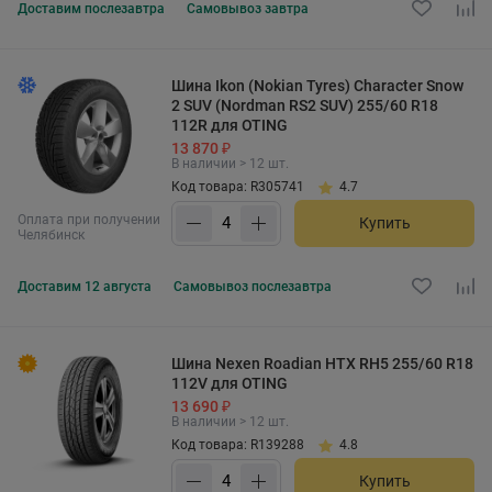
Доставим
послезавтра
Самовывоз
завтра
Шина Ikon (Nokian Tyres) Character Snow
2 SUV (Nordman RS2 SUV) 255/60 R18
112R для OTING
13 870 ₽
В наличии > 12 шт.
Код товара: R305741
4.7
Оплата при получении
Купить
Челябинск
Доставим
12 августа
Самовывоз
послезавтра
Шина Nexen Roadian HTX RH5 255/60 R18
112V для OTING
13 690 ₽
В наличии > 12 шт.
Код товара: R139288
4.8
Купить