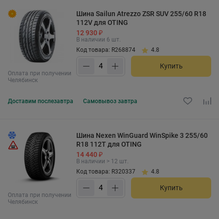
Шина Sailun Atrezzo ZSR SUV 255/60 R18
112V для OTING
12 930 ₽
В наличии 6 шт.
Код товара: R268874
4.8
Купить
Оплата при получении
Челябинск
Доставим
послезавтра
Самовывоз
завтра
Шина Nexen WinGuard WinSpike 3 255/60
R18 112T для OTING
14 440 ₽
В наличии > 12 шт.
Код товара: R320337
4.8
Купить
Оплата при получении
Челябинск