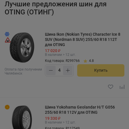
Лучшие предложения шин для
OTING (ОТИНГ)
Шина Ikon (Nokian Tyres) Character Ice 8
SUV (Nordman 8 SUV) 255/60 R18 112T
для OTING
17 020 ₽
В наличии > 12 шт.
Код товара: R299766
4.8
Оплата при получении
Купить
Челябинск
Шина Yokohama Geolandar H/T G056
255/60 R18 112V для OTING
19 330 ₽
В наличии > 12 шт.
Код товара: R117549