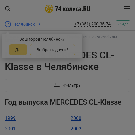
+7 (351) 200-35-74
Челябинск
24/7
Интернет-магазин шин и дисков
Подбор шин по автомобилю
Ваш город Челябинск?
MERCEDES
CL-Klasse
Да
Выбрать другой
Шины на MERCEDES CL-
Klasse в Челябинске
Фильтры
Год выпуска MERCEDES CL-Klasse
1999
2000
2001
2002