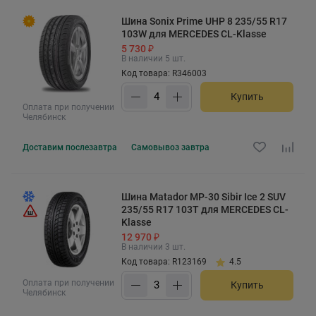
Шина Sonix Prime UHP 8 235/55 R17
103W для MERCEDES CL-Klasse
5 730 ₽
В наличии 5 шт.
Код товара: R346003
Купить
Оплата при получении
Челябинск
Доставим
послезавтра
Самовывоз
завтра
Шина Matador MP-30 Sibir Ice 2 SUV
235/55 R17 103T для MERCEDES CL-
Klasse
12 970 ₽
В наличии 3 шт.
Код товара: R123169
4.5
Оплата при получении
Купить
Челябинск