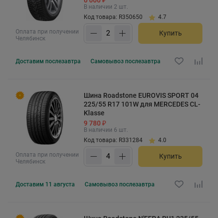
В наличии 2 шт.
Код товара: R350650
4.7
Оплата при получении
Купить
Челябинск
Доставим
послезавтра
Самовывоз
послезавтра
Шина Roadstone EUROVIS SPORT 04
225/55 R17 101W для MERCEDES CL-
Klasse
9 780 ₽
В наличии 6 шт.
Код товара: R331284
4.0
Оплата при получении
Купить
Челябинск
Доставим
11 августа
Самовывоз
послезавтра