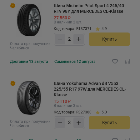
Шина Michelin Pilot Sport 4 245/40
R19 98Y для MERCEDES CL-Klasse
27 550 ₽
В наличии 2 шт.
Код товара: R137371
4.9
Купить
Оплата при получении
Челябинск
Доставим
13 августа
Самовывоз
12 августа
Шина Yokohama Advan dB V553
225/55 R17 97W для MERCEDES CL-
Klasse
15 110 ₽
В наличии 3 шт.
Код товара: R327380
5.0
Оплата при получении
Купить
Челябинск