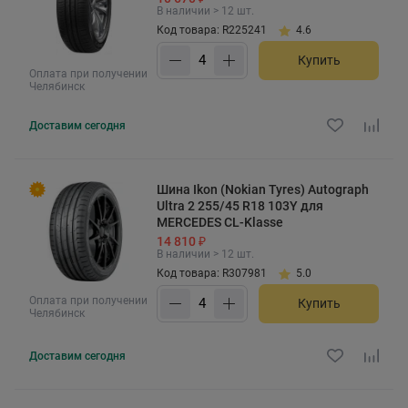
В наличии > 12 шт.
Код товара: R225241
4.6
Купить
Оплата при получении
Челябинск
Доставим
сегодня
Шина Ikon (Nokian Tyres) Autograph
Ultra 2 255/45 R18 103Y для
MERCEDES CL-Klasse
14 810 ₽
В наличии > 12 шт.
Код товара: R307981
5.0
Оплата при получении
Купить
Челябинск
Доставим
сегодня