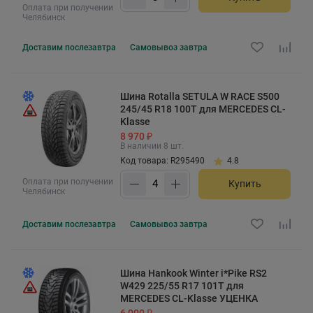
Оплата при получении
Челябинск
Доставим
послезавтра
Самовывоз
завтра
Шина Rotalla SETULA W RACE S500
245/45 R18 100T для MERCEDES CL-
Klasse
8 970 ₽
В наличии 8 шт.
Код товара: R295490
4.8
Оплата при получении
Купить
Челябинск
Доставим
послезавтра
Самовывоз
завтра
Шина Hankook Winter i*Pike RS2
W429 225/55 R17 101T для
MERCEDES CL-Klasse УЦЕНКА
6 000 ₽