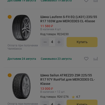
Доставим
19 августа
Самовывоз
19 августа
Шина Laufenn S-Fit EQ (LK01) 235/55
R17 103W для MERCEDES CL-Klasse
11 580 ₽
В наличии 4 шт.
Код товара: R224230
Купить
Оплата при получении
Челябинск
Доставим
24 августа
Самовывоз
23 августа
Шина Sailun ATREZZO ZSR 225/55
R17 97Y RunFlat для MERCEDES CL-
Klasse
13 000 ₽
В наличии > 12 шт.
Код товара: R261276
4.7
Оплата при получении
Купить