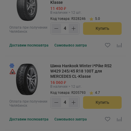
Klasse
11 450 ₽
В наличии > 12 шт.
Код товара: R328246
5.0
Оплата при получении
Купить
Челябинск
Доставим
послезавтра
Самовывоз
завтра
Шина Hankook Winter i*Pike RS2
W429 245/45 R18 100T для
MERCEDES CL-Klasse
16 060 ₽
В наличии > 12 шт.
Код товара: R205793
4.7
Оплата при получении
Купить
Челябинск
Доставим
послезавтра
Самовывоз
завтра