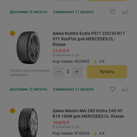
Доставим
12 августа
Самовывоз
11 августа
Шина Kumho Ecsta PS71 225/55 R17
97Y RunFlat для MERCEDES CL-
Klasse
14 010 ₽
В наличии 2 шт.
Код товара: R229602
4.6
Оплата при получении
Купить
Челябинск
Доставим
12 августа
Самовывоз
11 августа
Шина Maxxis MA-Z4S Victra 245/45
R18 100W для MERCEDES CL-Klasse
10 670 ₽
В наличии 2 шт.
Код товара: R142626
4.8