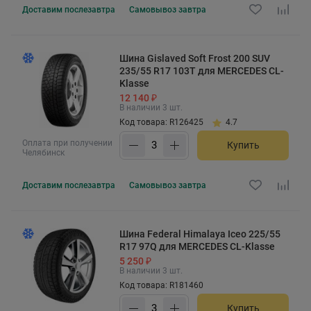
Доставим
послезавтра
Самовывоз
завтра
Шина Gislaved Soft Frost 200 SUV
235/55 R17 103T для MERCEDES CL-
Klasse
12 140 ₽
В наличии 3 шт.
Код товара: R126425
4.7
Оплата при получении
Купить
Челябинск
Доставим
послезавтра
Самовывоз
завтра
Шина Federal Himalaya Iceo 225/55
R17 97Q для MERCEDES CL-Klasse
5 250 ₽
В наличии 3 шт.
Код товара: R181460
Купить