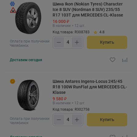
Шина Ikon (Nokian Tyres) Character
Ice 8 SUV (Nordman 8 SUV) 235/55
R17 103T для MERCEDES CL-Klasse
16 000 ₽
В наличии > 12 шт.
Код товара: R308783
4.8
Оплата при получении
Купить
Челябинск
Доставим
сегодня
Шина Antares Ingens-Locus 245/45
R18 100W RunFlat для MERCEDES CL-
Klasse
9 580 ₽
В наличии > 12 шт.
Код товара: R302758
Оплата при получении
Купить
Челябинск