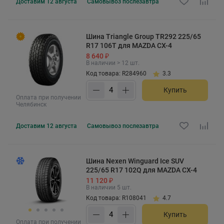
Доставим
12 августа
Самовывоз
послезавтра
Шина Triangle Group TR292 225/65
R17 106T для MAZDA CX-4
8 640 ₽
В наличии > 12 шт.
Код товара: R284960
3.3
Купить
Оплата при получении
Челябинск
Доставим
12 августа
Самовывоз
послезавтра
Шина Nexen Winguard Ice SUV
225/65 R17 102Q для MAZDA CX-4
11 120 ₽
В наличии 5 шт.
Код товара: R108041
4.7
Купить
Оплата при получении