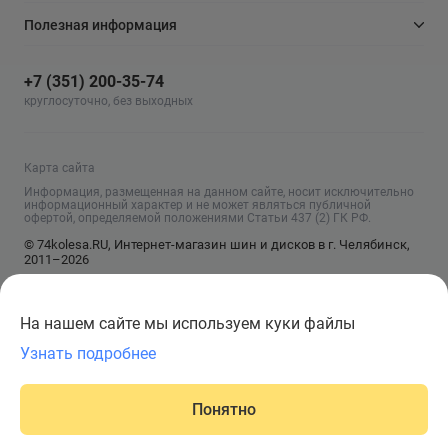
Полезная информация
+7 (351) 200-35-74
круглосуточно, без выходных
Карта сайта
Информация, размещенная на данном сайте, носит исключительно
информационный характер и не может являться публичной
офертой, определяемой положениями Статьи 437 (2) ГК РФ.
© 74kolesa.RU, Интернет-магазин шин и дисков в г. Челябинск,
2011–2026
На нашем сайте мы используем куки файлы
Узнать подробнее
Понятно
Главная
Написать
Корзина
Каталог
Войти