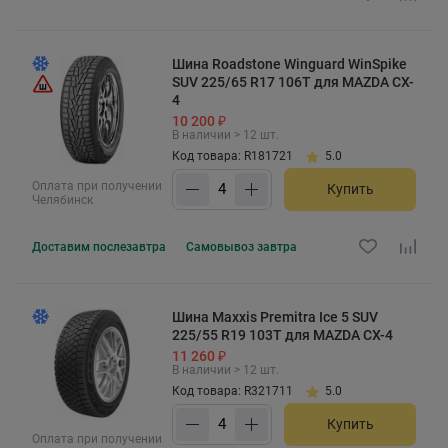
Шина Roadstone Winguard WinSpike
SUV 225/65 R17 106T для MAZDA CX-
4
10 200 ₽
В наличии > 12 шт.
Код товара: R181721
5.0
Оплата при получении
Купить
Челябинск
Доставим
послезавтра
Самовывоз
завтра
Шина Maxxis Premitra Ice 5 SUV
225/55 R19 103T для MAZDA CX-4
11 260 ₽
В наличии > 12 шт.
Код товара: R321711
5.0
Купить
Оплата при получении