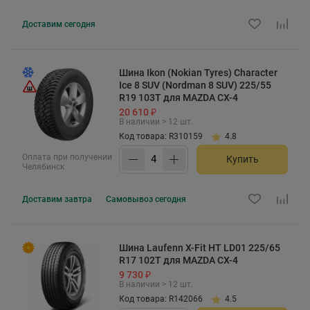
Доставим
сегодня
Шина Ikon (Nokian Tyres) Character
Ice 8 SUV (Nordman 8 SUV) 225/55
R19 103T для MAZDA CX-4
20 610 ₽
В наличии > 12 шт.
Код товара: R310159
4.8
Оплата при получении
Купить
Челябинск
Доставим
завтра
Самовывоз
сегодня
Шина Laufenn X-Fit HT LD01 225/65
R17 102T для MAZDA CX-4
9 730 ₽
В наличии > 12 шт.
Код товара: R142066
4.5