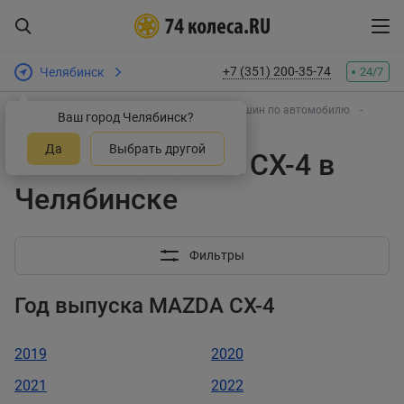
+7 (351) 200-35-74
Челябинск
24/7
Интернет-магазин шин и дисков
Подбор шин по автомобилю
Ваш город Челябинск?
MAZDA
CX-4
Да
Выбрать другой
Шины на MAZDA CX-4 в
Челябинске
Фильтры
Год выпуска MAZDA CX-4
2019
2020
2021
2022