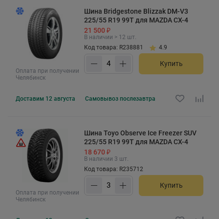
Шина Bridgestone Blizzak DM-V3
225/55 R19 99T для MAZDA CX-4
21 500 ₽
В наличии > 12 шт.
Код товара: R238881
4.9
Купить
Оплата при получении
Челябинск
Доставим
12 августа
Самовывоз
послезавтра
Шина Toyo Observe Ice Freezer SUV
225/55 R19 99T для MAZDA CX-4
18 670 ₽
В наличии 3 шт.
Код товара: R235712
Купить
Оплата при получении
Челябинск