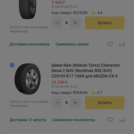
7 440 ₽
В наличии 8 шт.
Код товара: R229280
4.4
Купить
Оплата при получении
Челябинск
Доставим
послезавтра
Самовывоз
завтра
Шина Ikon (Nokian Tyres) Character
Snow 2 SUV (Nordman RS2 SUV)
225/65 R17 106R для MAZDA CX-4
10 290 ₽
В наличии 6 шт.
Код товара: R304646
4.7
Оплата при получении
Купить
Челябинск
Доставим
12 августа
Самовывоз
послезавтра