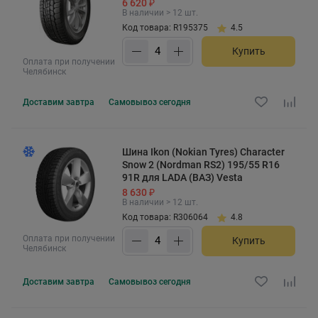
6 620 ₽
В наличии > 12 шт.
Код товара: R195375
4.5
Купить
Оплата при получении
Челябинск
Доставим
завтра
Самовывоз
сегодня
Шина Ikon (Nokian Tyres) Character
Snow 2 (Nordman RS2) 195/55 R16
91R для LADA (ВАЗ) Vesta
8 630 ₽
В наличии > 12 шт.
Код товара: R306064
4.8
Оплата при получении
Купить
Челябинск
Доставим
завтра
Самовывоз
сегодня