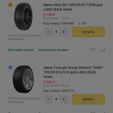
Шина Attar S01 205/50 R17 93W для
LADA (ВАЗ) Vesta
6 740 ₽
В наличии > 12 шт.
Код товара: R366988
5.0
Купить
Оплата при получении
Челябинск
Доставим
завтра
Самовывоз
сегодня
Шина Triangle Group WinterX TW401
195/55 R16 91H для LADA (ВАЗ)
Vesta
5 500 ₽
В наличии > 12 шт.
Код товара: R244172
Оплата при получении
Купить
Челябинск