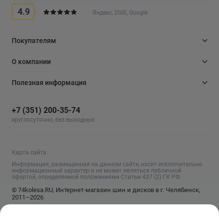
4.9
Яндекс, 2GIS, Google
Покупателям
О компании
Полезная информация
+7 (351) 200-35-74
круглосуточно, без выходных
Карта сайта
Информация, размещенная на данном сайте, носит исключительно
информационный характер и не может являться публичной
офертой, определяемой положениями Статьи 437 (2) ГК РФ.
© 74kolesa.RU, Интернет-магазин шин и дисков в г. Челябинск,
2011–2026