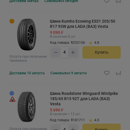
Доставим
завтра
Самовывоз
сегодня
Шина Kumho Ecowing ES31 205/50
R17 93W для LADA (ВАЗ) Vesta
9 090 ₽
В наличии 8 шт.
Код товара: R253156
4.8
Купить
Оплата при получении
Челябинск
Доставим
10 августа
Самовывоз
9 августа
Шина Roadstone Winguard WinSpike
185/65 R15 92T для LADA (ВАЗ)
Vesta
5 690 ₽
В наличии > 12 шт.
Код товара: R181711
4.0
Оплата при получении
Купить