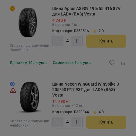
Шина Aplus AS909 195/55 R16 87V
для LADA (ВАЗ) Vesta
4 240 ₽
В наличии 7 шт.
Код товара: R363516
2.0
Купить
Оплата при получении
Челябинск
Доставим
10 августа
Самовывоз
9 августа
Шина Nexen WinGuard WinSpike 3
205/50 R17 93T для LADA (ВАЗ)
Vesta
11 790 ₽
В наличии > 12 шт.
Код товара: R320844
4.8
Оплата при получении
Купить
Челябинск