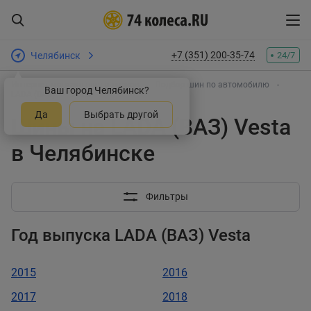
+7 (351) 200-35-74
Челябинск
24/7
Интернет-магазин шин и дисков
Подбор шин по автомобилю
Ваш город Челябинск?
LADA (ВАЗ)
Vesta
Да
Выбрать другой
Шины на LADA (ВАЗ) Vesta
в Челябинске
Фильтры
Год выпуска LADA (ВАЗ) Vesta
2015
2016
2017
2018