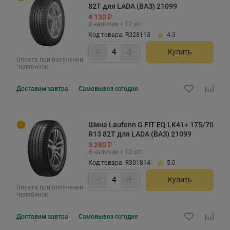
82T для LADA (ВАЗ) 21099
4 130 ₽
В наличии > 12 шт.
Код товара: R328113
4.3
Купить
Оплата при получении
Челябинск
Доставим
завтра
Самовывоз
сегодня
Шина Laufenn G FIT EQ LK41+ 175/70
R13 82T для LADA (ВАЗ) 21099
3 280 ₽
В наличии > 12 шт.
Код товара: R301814
5.0
Купить
Оплата при получении
Челябинск
Доставим
завтра
Самовывоз
сегодня