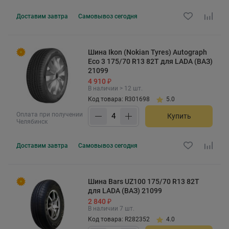
Доставим
завтра
Самовывоз
сегодня
Шина Ikon (Nokian Tyres) Autograph
Eco 3 175/70 R13 82T для LADA (ВАЗ)
21099
4 910 ₽
В наличии > 12 шт.
Код товара: R301698
5.0
Оплата при получении
Купить
Челябинск
Доставим
завтра
Самовывоз
сегодня
Шина Bars UZ100 175/70 R13 82T
для LADA (ВАЗ) 21099
2 840 ₽
В наличии 7 шт.
Код товара: R282352
4.0