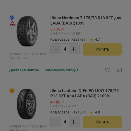
Шина Nordman 7 175/70 R13 82T для
LADA (ВАЗ) 21099
6 170 ₽
В наличии > 12 шт.
Код товара: R289787
4.7
Купить
Оплата при получении
Челябинск
Доставим
завтра
Самовывоз
сегодня
Шина Laufenn G-Fit EQ LK41 175/70
R13 82T для LADA (ВАЗ) 21099
4 180 ₽
В наличии 4 шт.
Код товара: R124884
4.9
Купить
Оплата при получении
Челябинск