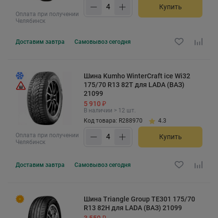
Купить
Оплата при получении
Челябинск
Доставим
завтра
Самовывоз
сегодня
Шина Kumho WinterCraft ice Wi32
175/70 R13 82T для LADA (ВАЗ)
21099
5 910 ₽
В наличии > 12 шт.
Код товара: R288970
4.3
Оплата при получении
Купить
Челябинск
Доставим
завтра
Самовывоз
сегодня
Шина Triangle Group TE301 175/70
R13 82H для LADA (ВАЗ) 21099
3 550 ₽