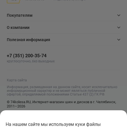
Покупателям
О компании
Полезная информация
+7 (351) 200-35-74
круглосуточно, без выходных
Карта сайта
Информация, размещенная на данном сайте, носит исключительно
информационный характер и не может являться публичной
офертой, определяемой положениями Статьи 437 (2) ГК РФ.
© 74kolesa.RU, Интернет-магазин шин и дисков в г. Челябинск,
2011–2026
На нашем сайте мы используем куки файлы