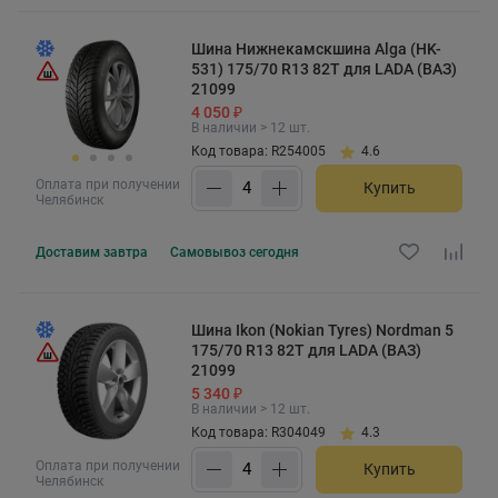
Шина Нижнекамскшина Alga (HK-
531) 175/70 R13 82T для LADA (ВАЗ)
21099
4 050 ₽
В наличии > 12 шт.
Код товара: R254005
4.6
Оплата при получении
Купить
Челябинск
Доставим
завтра
Самовывоз
сегодня
Шина Ikon (Nokian Tyres) Nordman 5
175/70 R13 82T для LADA (ВАЗ)
21099
5 340 ₽
В наличии > 12 шт.
Код товара: R304049
4.3
Оплата при получении
Купить
Челябинск