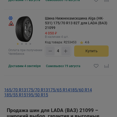
Шина Нижнекамскшина Alga (HK-
531) 175/70 R13 82T для LADA (ВАЗ)
21099
4 050 ₽
В наличии 4 шт.
Код товара: R253453
4.6
Оплата при получении
Купить
Челябинск
Доставим
4 сентября
Самовывоз
19 августа
165/70 R13
175/70 R13
175/65 R14
185/60 R14
185/55 R15
195/50 R15
Продажа шин для LADA (ВАЗ) 21099 –
широкий выбор, гарантия и выгодные