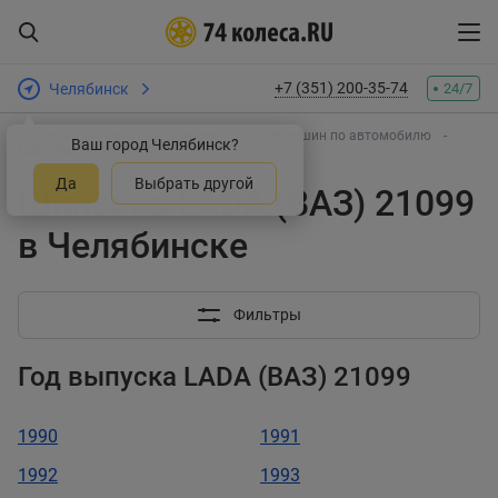
+7 (351) 200-35-74
Челябинск
24/7
Интернет-магазин шин и дисков
Подбор шин по автомобилю
Ваш город Челябинск?
LADA (ВАЗ)
21099
Да
Выбрать другой
Шины на LADA (ВАЗ) 21099
в Челябинске
Фильтры
Год выпуска LADA (ВАЗ) 21099
1990
1991
1992
1993