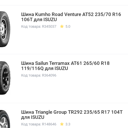
Шина Kumho Road Venture AT52 235/70 R16
106T для ISUZU
Код товара: R345037
5.0
Шина Sailun Terramax AT61 265/60 R18
119/116Q для ISUZU
Код товара: R364096
Шина Triangle Group TR292 235/65 R17 104T
для ISUZU
Код товара: R148646
3.3