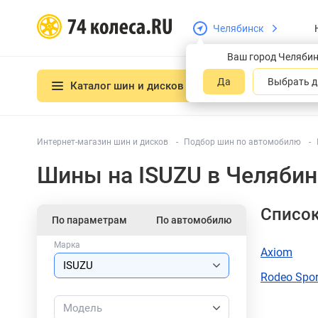
Челябинск
Ваш город Челяби
Да
Выбрать д
Каталог шин и дисков
Интернет-магазин шин и дисков
Подбор шин по автомобилю
Шины на ISUZU в Челябин
Список
По параметрам
По автомобилю
Марка
Axiom
Rodeo Spor
Модель