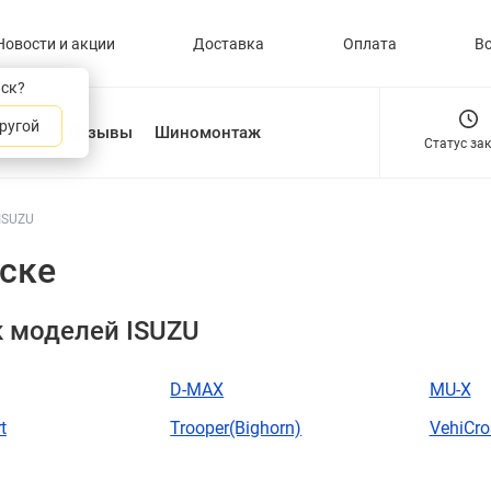
Новости и акции
Доставка
Оплата
В
нск?
ругой
О нас
Отзывы
Шиномонтаж
Статус за
ISUZU
ске
 моделей ISUZU
D-MAX
MU-X
t
Trooper(Bighorn)
VehiCro