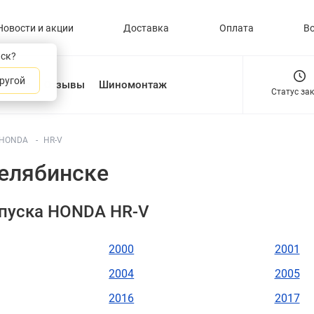
Новости и акции
Доставка
Оплата
В
нск?
ругой
О нас
Отзывы
Шиномонтаж
Статус за
HONDA
HR-V
елябинске
пуска HONDA HR-V
2000
2001
2004
2005
2016
2017