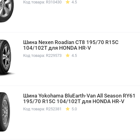
Код товара: R310430
4.5
Шина Nexen Roadian CT8 195/70 R15C
104/102T для HONDA HR-V
Код товара: R229573
4.5
Шина Yokohama BluEarth-Van All Season RY61
195/70 R15C 104/102T для HONDA HR-V
Код товара: R252381
5.0